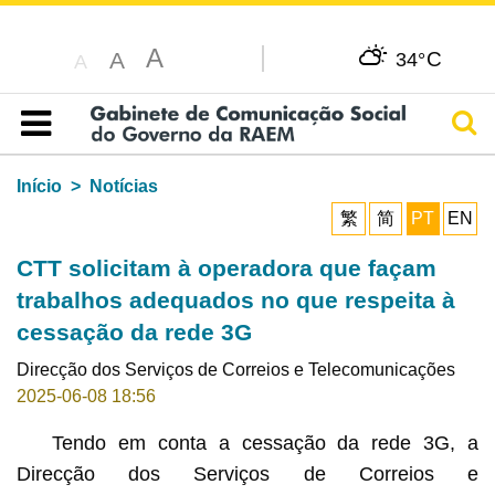
A
C
A
34°
A
Pesq
Índice
Início
Notícias
繁
简
PT
EN
CTT solicitam à operadora que façam
trabalhos adequados no que respeita à
cessação da rede 3G
Direcção dos Serviços de Correios e Telecomunicações
2025-06-08 18:56
Tendo em conta a cessação da rede 3G, a
Direcção dos Serviços de Correios e