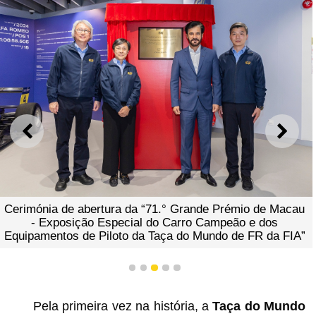
ANTERIOR
SEGU
Cerimónia de abertura da “71.° Grande Prémio de Macau
- Exposição Especial do Carro Campeão e dos
Equipamentos de Piloto da Taça do Mundo de FR da FIA”
1
2
3
4
5
Pela primeira vez na história, a
Taça do Mundo