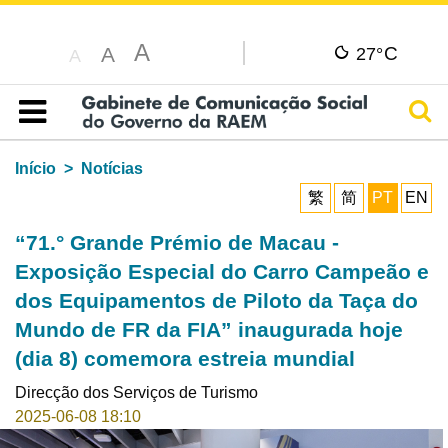
A
C
A
27°
A
Pesq
Índice
Início
Notícias
繁
简
PT
EN
“71.° Grande Prémio de Macau -
Exposição Especial do Carro Campeão e
dos Equipamentos de Piloto da Taça do
Mundo de FR da FIA” inaugurada hoje
(dia 8) comemora estreia mundial
Direcção dos Serviços de Turismo
2025-06-08 18:10