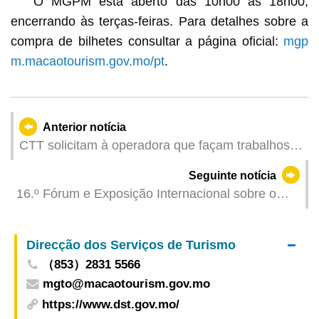
O MGPM está aberto das 10h00 às 18h00,
encerrando às terças-feiras. Para detalhes sobre a
compra de bilhetes consultar a página oficial:
mgp
m.macaotourism.gov.mo/pt
.
Anterior notícia
CTT solicitam à operadora que façam trabalhos
adequados no que respeita à cessação da rede
Seguinte notícia
3G
16.º Fórum e Exposição Internacional sobre o
Investimento e Construção de Infra-estruturas
inaugura a 10 de Junho, com participação de
Direcção dos Serviços de Turismo
cerca de 70 ministros, batendo um recorde
（853）2831 5566
histórico
mgto@macaotourism.gov.mo
https://www.dst.gov.mo/