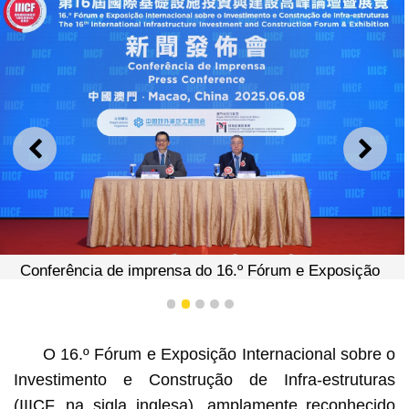
ANTERIOR
SEGU
Conferência de imprensa do 16.º Fórum e Exposição
Internacional sobre o Investimento e Construção de Infra-
estruturas
1
2
3
4
5
O 16.º Fórum e Exposição Internacional sobre o
Investimento e Construção de Infra-estruturas
(IIICF, na sigla inglesa), amplamente reconhecido