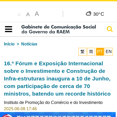
A
C
A
30°
A
Pesq
Índice
Início
Notícias
繁
简
PT
EN
16.º Fórum e Exposição Internacional
sobre o Investimento e Construção de
Infra-estruturas inaugura a 10 de Junho,
com participação de cerca de 70
ministros, batendo um recorde histórico
Instituto de Promoção do Comércio e do Investimento
2025-06-08 17:46