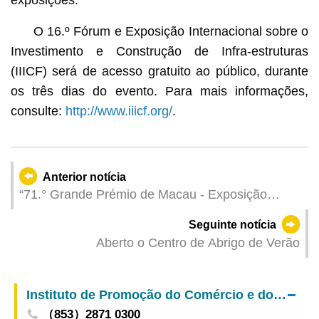
O 16.º Fórum e Exposição Internacional sobre o
Investimento e Construção de Infra-estruturas
(IIICF) será de acesso gratuito ao público, durante
os três dias do evento. Para mais informações,
consulte:
http://www.iiicf.org/
.
Anterior notícia
“71.° Grande Prémio de Macau - Exposição
Especial do Carro Campeão e dos Equipamentos
Seguinte notícia
de Piloto da Taça do Mundo de FR da FIA”
Aberto o Centro de Abrigo de Verão
inaugurada hoje (dia 8) comemora estreia
mundial
Instituto de Promoção do Comércio e do Investimento
（853）2871 0300