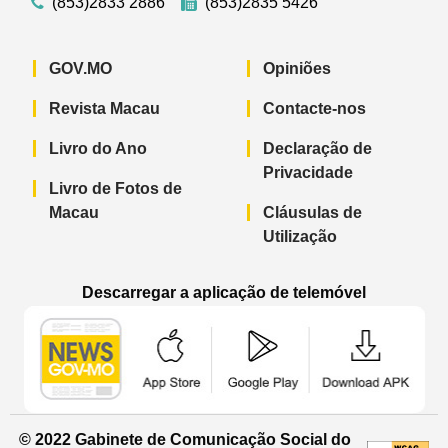
(853)2833 2886
(853)2835 5426
GOV.MO
Opiniões
Revista Macau
Contacte-nos
Livro do Ano
Declaração de
Privacidade
Livro de Fotos de
Macau
Cláusulas de
Utilização
Descarregar a aplicação de telemóvel
Aplicação de telemóvel “Notícias do G
Aplicação de telemóvel “
Aplicação 
© 2022 Gabinete de Comunicação Social do