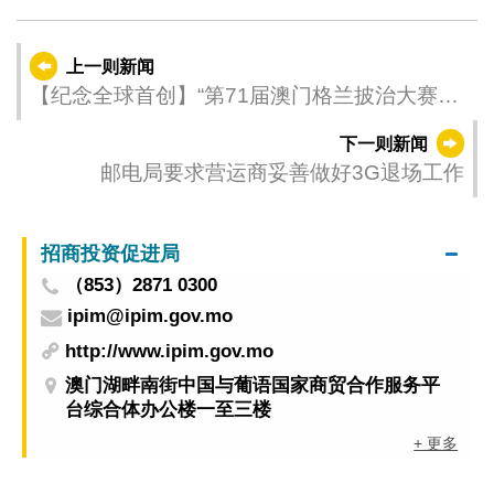
上一则新闻
【纪念全球首创】“第71届澳门格兰披治大赛车
–国际汽联FR世界杯冠军车及车手装备特展”今
下一则新闻
（8日）揭幕
邮电局要求营运商妥善做好3G退场工作
招商投资促进局
（853）2871 0300
ipim@ipim.gov.mo
http://www.ipim.gov.mo
澳门湖畔南街中国与葡语国家商贸合作服务平
台综合体办公楼一至三楼
+ 更多