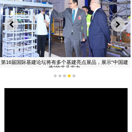
上一则
下一
第16届国际基建论坛将有多个基建亮点展品，展示“中国建
造”的非凡实力
1
2
3
4
5