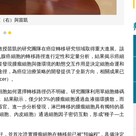
夏（右）與苗凱
1
2
教授苗凱的研究團隊在癌症轉移研究領域取得重大進展。該
）對乳腺癌細胞的轉移路徑進行定性和定量分析，結果揭示癌細
並發現腫瘤細胞與微環境的動態交互作用是決定細胞命運和
途徑，為癌症治療策略的開發提供了全新方向，相關成果已
cer）。
細胞如何選擇轉移路徑仍不明確。研究團隊利用單細胞條碼
。結果顯示，僅少於3%的腫瘤細胞通過血液循環擴散，而
等器官。進一步分析發現，淋巴轉移的腫瘤細胞具有獨特的基
細胞、內皮細胞）通過細胞因子密切互動，形成“種子—土
好，並首次證實腫瘤細胞在轉移前已被“預編程”，具備決定