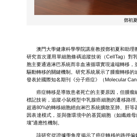
鄧初
澳門大學健康科學學院講座教授鄧初夏和助理
研究首次運用單細胞條碼追蹤技術（CellTag
胞主要通過淋巴系統而非血液循環實現遠端轉移，
驅動轉移的關鍵機制。研究系統展示了腫瘤轉移的
發表於國際知名期刊《分子癌症》（Molecular Can
癌症轉移是導致患者死亡的主要原因，但腫瘤
標記技術，追蹤小鼠模型中乳腺癌細胞的遷移路徑
超過80%的轉移細胞經由淋巴系統擴散至肺、肝
因表達模式，並與微環境中的基質細胞（如纖維母
壤”適應性機制。
該研究從證據學角度揭示了癌症轉移的路徑偏