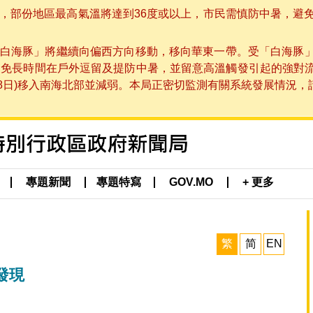
部份地區最高氣溫將達到36度或以上，市民需慎防中暑，避免在烈
白海豚」將繼續向偏西方向移動，移向華東一帶。受「白海豚
避免長時間在戶外逗留及提防中暑，並留意高溫觸發引起的強對
8日)移入南海北部並減弱。本局正密切監測有關系統發展情況，請市
專題新聞
專題特寫
GOV.MO
+ 更多
繁
简
EN
發現