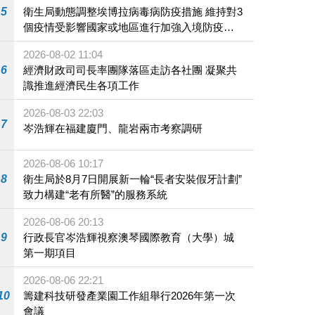
5
衛生局動態調整埃博拉病毒病防疫措施 維持對3
個疫情受影響國家或地區進行加強入境防疫措
施
2026-08-02 11:04
6
經濟財政司司長率團隊落區走訪各社團 凝聚共
識推進經濟民生各項工作
2026-08-03 22:03
7
岑浩輝在福建廈門、龍岩兩市考察調研
2026-08-06 10:17
8
衛生局於8月7日開展新一輪“長者安裝假牙計劃”
致力構建“老有所醫”的服務系統
2026-08-06 20:13
9
行政長官岑浩輝視察澳琴國際教育（大學）城
第一期項目
2026-08-06 22:21
10
籌建科技研發產業園工作組舉行2026年第一次
會議