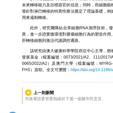
未來轉移能力及目標器官的信息；同時，癌細胞能
發針對淋巴轉移的特異性療法奠定了理論基礎，例
用來遏制轉移。
此外，研究團隊結合單細胞RNA測序技術，
異，進一步證實微環境對腫瘤細胞行為的塑造作用
肝轉移細胞則激活代謝調控通路。
該研究由澳大健康科學學院癌症中心主導，鄧
發展基金（檔案編號：0073/2021/A2、111/2017/A、0
0065/2022/A2）及澳門大學（檔案編號：MYRG-GRG2
FHS）資助。全文可瀏覽：
https://doi.org/10.118
上一則新聞
市政署諮委管委熱線於下週一接聽市民意見