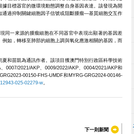
根據目標器官的微環境動態調整自身基因表達。該發現為開
如通過抑制關鍵細胞因子信號或阻斷腫瘤—基質細胞交互作
發現同一來源的腫瘤細胞在不同器官中表現出顯著的基因差
。例如，轉移至肺部的細胞上調與氧化應激相關的基因，而
初夏和苗凱為通訊作者。該項目獲澳門特別行政區科學技術
007/2021/AKP、0009/2022/AKP、0004/2021/AKP和
023-00150-FHS-UMDF和MYRG-GRG2024-00146-
6/s12943-025-02279-w
。
下一則新聞