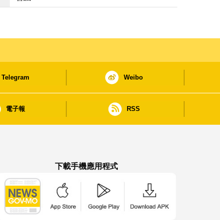
Telegram
Weibo
電子報
RSS
下載手機應用程式
澳門政府新聞 APP - App Store 下載
澳門政府新聞 APP - Google Pla
澳門政府新聞 APP -