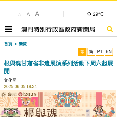
A
C
A
29°
A
搜尋
目錄
首頁
新聞
繁
简
PT
EN
根與魂甘肅省非遺展演系列活動下周六起展
開
文化局
2025-06-05 18:34