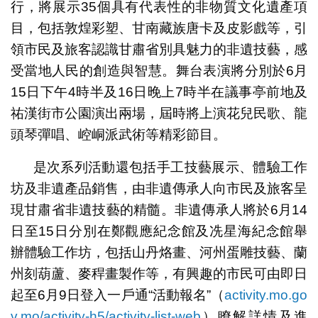
行，將展示35個具有代表性的非物質文化遺產項
目，包括敦煌彩塑、甘南藏族唐卡及皮影戲等，引
領市民及旅客認識甘肅省別具魅力的非遺技藝，感
受當地人民的創造與智慧。舞台表演將分別於6月
15日下午4時半及16日晚上7時半在議事亭前地及
祐漢街市公園演出兩場，屆時將上演花兒民歌、龍
頭琴彈唱、崆峒派武術等精彩節目。
是次系列活動還包括手工技藝展示、體驗工作
坊及非遺產品銷售，由非遺傳承人向市民及旅客呈
現甘肅省非遺技藝的精髓。非遺傳承人將於6月14
日至15日分別在鄭觀應紀念館及冼星海紀念館舉
辦體驗工作坊，包括山丹烙畫、河州蛋雕技藝、蘭
州刻葫蘆、麥稈畫製作等，有興趣的市民可由即日
起至6月9日登入一戶通“活動報名”（
activity.mo.go
v.mo/activity-h5/activity-list-web
）瞭解詳情及進