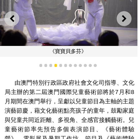
上一則
下一
《寶寶貝多芬》
1
2
3
4
5
6
7
8
9
10
11
12
由澳門特別行政區政府社會文化司指導、文化
局主辦的第二屆澳門國際兒童藝術節將於7月和8
月期間在澳門舉行，呈獻以兒童節目為主軸的主題
演藝節慶，藉文化藝術點亮孩子的童年，鼓勵家庭
與兒童共同近距離、多視角、全感官接觸藝術。兒
童藝術節率先預告多個表演節目、《藝術體驗
營》、電影展及暑期工作坊。節目及《藝術體驗