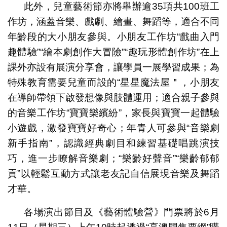
此外，兒童藝術節亦將舉辦逾35項共100班工
作坊，涵蓋音樂、戲劇、繪畫、舞蹈等，適合不同
年齡段的大小朋友參與。小朋友工作坊“戲曲入門
趣體驗”“繪本劇創作大冒險”“趣玩形體創作坊”在上
課外亦設有展演分享會，讓學員一展學習成果；為
特殊教育需要兒童而設的“星星魔法屋＂，小朋友
在導師帶領下啟發想像與肢體運用；適合親子參與
的音樂工作坊“寶寶樂繽紛”，家長與寶寶一起體驗
小遊戲，激發寶寶好奇心；年青人可參與“音樂劇
新手指南”，認識經典劇目和練習基礎唱跳演技
巧，進一步瞭解音樂劇；“樂齡好聲音”“樂齡郁郁
貢”以輕鬆互動方式讓老友記自信展現音樂及舞蹈
才華。
各場演出節目及《藝術體驗營》門票將於6月