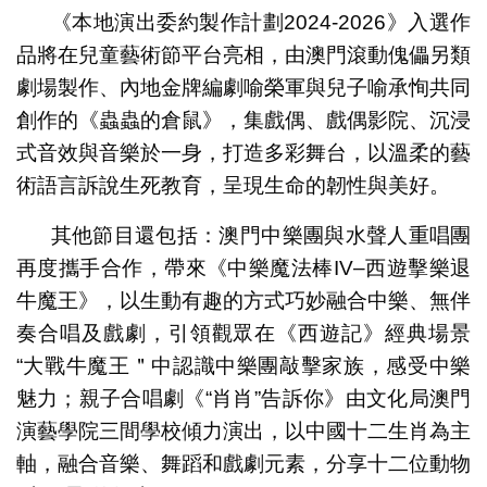
《本地演出委約製作計劃2024-2026》入選作
品將在兒童藝術節平台亮相，由澳門滾動傀儡另類
劇場製作、內地金牌編劇喻榮軍與兒子喻承恂共同
創作的《蟲蟲的倉鼠》，集戲偶、戲偶影院、沉浸
式音效與音樂於一身，打造多彩舞台，以溫柔的藝
術語言訴說生死教育，呈現生命的韌性與美好。
其他節目還包括：澳門中樂團與水聲人重唱團
再度攜手合作，帶來《中樂魔法棒IV–西遊擊樂退
牛魔王》，以生動有趣的方式巧妙融合中樂、無伴
奏合唱及戲劇，引領觀眾在《西遊記》經典場景
“大戰牛魔王＂中認識中樂團敲擊家族，感受中樂
魅力；親子合唱劇《“肖肖”告訴你》由文化局澳門
演藝學院三間學校傾力演出，以中國十二生肖為主
軸，融合音樂、舞蹈和戲劇元素，分享十二位動物