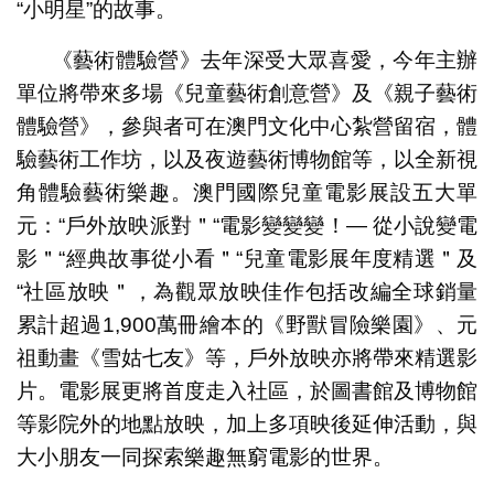
“小明星”的故事。
《藝術體驗營》去年深受大眾喜愛，今年主辦
單位將帶來多場《兒童藝術創意營》及《親子藝術
體驗營》，參與者可在澳門文化中心紮營留宿，體
驗藝術工作坊，以及夜遊藝術博物館等，以全新視
角體驗藝術樂趣。澳門國際兒童電影展設五大單
元：“戶外放映派對＂“電影變變變！— 從小說變電
影＂“經典故事從小看＂“兒童電影展年度精選＂及
“社區放映＂，為觀眾放映佳作包括改編全球銷量
累計超過1,900萬冊繪本的《野獸冒險樂園》、元
祖動畫《雪姑七友》等，戶外放映亦將帶來精選影
片。電影展更將首度走入社區，於圖書館及博物館
等影院外的地點放映，加上多項映後延伸活動，與
大小朋友一同探索樂趣無窮電影的世界。