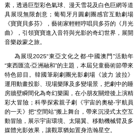
素，透過巨型彩色氣球、漫天雪花及白色巨網等道
具展現無限創意；葡萄牙月圓劇團感官互動劇場
《寶寶貝多芬》，藝術家輕輕哼唱貝多芬的《月光
曲》，引領寶寶進入音符與光影的奇幻世界，展開
音樂啟蒙之旅。
為展現2025“東亞文化之都‧中國澳門”活動年
“東西匯流‧亞洲融和”的主題，本屆兒童藝術節帶來
特色節目。韓國筆刷劇團光影劇場《波力 波拉》
運用動畫投影、現場樂隊及多變場景，把劇中的睡
房牆壁瞬間化為奇幻樂園，在小朋友關燈後上演精
彩大冒險；科學探索親子劇《宇宙的奧秘‧宇航員
的一天》把“空間站”搬上舞台，帶來沉浸式太空互
動冒險，展示宇宙環境、太陽翼、移動機械臂及多
媒體光影效果，讓觀眾猶如置身浩瀚星空。