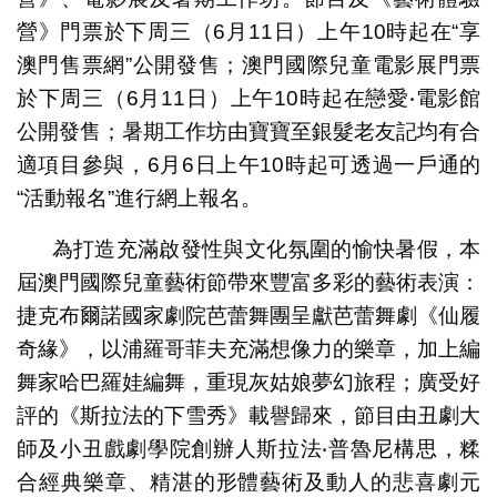
營》門票於下周三（6月11日）上午10時起在“享
澳門售票網”公開發售；澳門國際兒童電影展門票
於下周三（6月11日）上午10時起在戀愛‧電影館
公開發售；暑期工作坊由寶寶至銀髮老友記均有合
適項目參與，6月6日上午10時起可透過一戶通的
“活動報名”進行網上報名。
為打造充滿啟發性與文化氛圍的愉快暑假，本
屆澳門國際兒童藝術節帶來豐富多彩的藝術表演：
捷克布爾諾國家劇院芭蕾舞團呈獻芭蕾舞劇《仙履
奇緣》，以浦羅哥菲夫充滿想像力的樂章，加上編
舞家哈巴羅娃編舞，重現灰姑娘夢幻旅程；廣受好
評的《斯拉法的下雪秀》載譽歸來，節目由丑劇大
師及小丑戲劇學院創辦人斯拉法‧普魯尼構思，糅
合經典樂章、精湛的形體藝術及動人的悲喜劇元