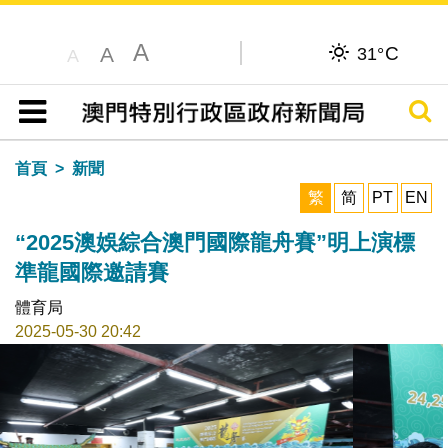
A
C
A
31°
A
搜尋
目錄
首頁
新聞
繁
简
PT
EN
“2025澳娛綜合澳門國際龍舟賽”明上演標
準龍國際邀請賽
體育局
2025-05-30 20:42