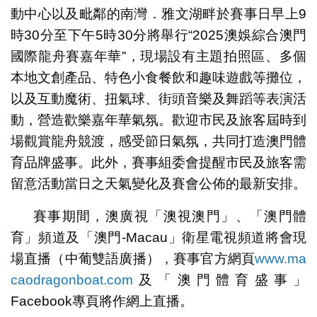
動中心以及毗鄰的南灣．雅文湖畔於賽事日早上9
時30分至下午5時30分將舉行“2025澳娛綜合澳門
國際龍舟賽嘉年華”，現場設有主題拍照區、多個
本地文創產品、特色小食餐飲和趣味遊戲等攤位，
以及互動魔術、扭氣球、街頭音樂及舞蹈等表演活
動，營造歡樂嘉年華氣氛。歡迎市民及旅客屆時到
場觀賞龍舟競渡，感受節日氣氛，共同打造澳門體
育品牌盛事。此外，賽事組委會提醒市民及旅客需
留意活動當日之天氣變化及賽會公佈的最新安排。
賽事期間，澳廣視「澳視澳門」、「澳門體
育」頻道及「澳門-Macau」衛星電視頻道將會現
場直播（中葡雙語廣播），賽事官方網頁
www.ma
caodragonboat.com
及「澳門體育盛事」
Facebook專頁將作網上直播。