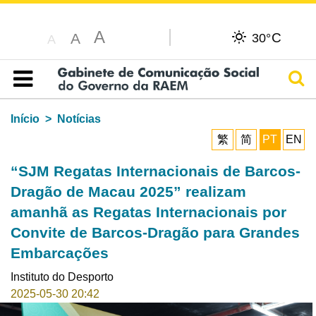
A
C
A
30°
A
Pesq
Índice
Início
Notícias
繁
简
PT
EN
“SJM Regatas Internacionais de Barcos-
Dragão de Macau 2025” realizam
amanhã as Regatas Internacionais por
Convite de Barcos-Dragão para Grandes
Embarcações
Instituto do Desporto
2025-05-30 20:42