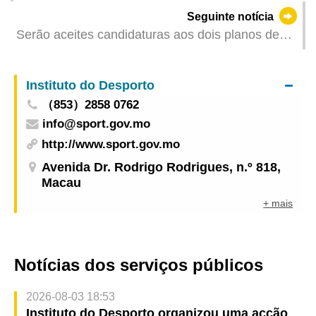
promoção de rua de grande escala “Sentir
Seguinte notícia
Macau” para continuar a expandir mercados de
Serão aceites candidaturas aos dois planos de
visitantes internacionais
apoio financeiro do Fundo de Desenvolvimento
da Cultura
Instituto do Desporto
（853）2858 0762
info@sport.gov.mo
http://www.sport.gov.mo
Avenida Dr. Rodrigo Rodrigues, n.º 818,
Macau
+ mais
Notícias dos serviços públicos
2026-08-03 18:53
Instituto do Desporto organizou uma acção