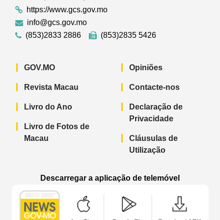
https://www.gcs.gov.mo
info@gcs.gov.mo
(853)2833 2886
(853)2835 5426
GOV.MO
Opiniões
Revista Macau
Contacte-nos
Livro do Ano
Declaração de
Privacidade
Livro de Fotos de
Macau
Cláusulas de
Utilização
Descarregar a aplicação de telemóvel
Aplicação de telemóvel “Notícias do G
Aplicação de telemóvel “
Aplicação 