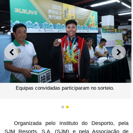
ANTERIOR
SEGU
Equipas convidadas participaram no sorteio.
1
2
Organizada pelo Instituto do Desporto, pela
SJM Resorts, S.A. (SJM) e pela Associação de