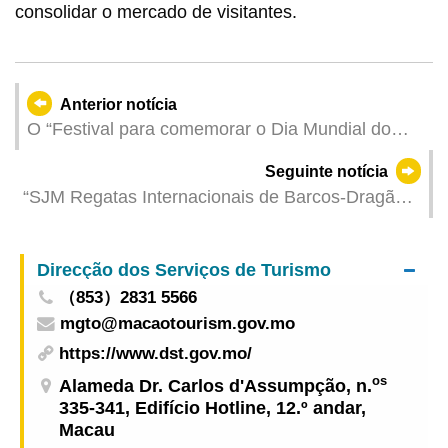
consolidar o mercado de visitantes.
Anterior notícia
O “Festival para comemorar o Dia Mundial do
Ambiente 2025 entre a Grande Baía Guangdong-
Seguinte notícia
Hong Kong-Macau” teve lugar hoje
“SJM Regatas Internacionais de Barcos-Dragão
de Macau 2025” realizam amanhã as Regatas
Internacionais por Convite de Barcos-Dragão
Direcção dos Serviços de Turismo
para Grandes Embarcações
（853）2831 5566
mgto@macaotourism.gov.mo
https://www.dst.gov.mo/
os
Alameda Dr. Carlos d'Assumpção, n.
335-341, Edifício Hotline, 12.º andar,
Macau