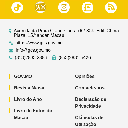
Avenida da Praia Grande, nos. 762-804, Edif. China
Plaza, 15.º andar, Macau
https://www.gcs.gov.mo
info@gcs.gov.mo
(853)2833 2886
(853)2835 5426
GOV.MO
Opiniões
Revista Macau
Contacte-nos
Livro do Ano
Declaração de
Privacidade
Livro de Fotos de
Macau
Cláusulas de
Utilização