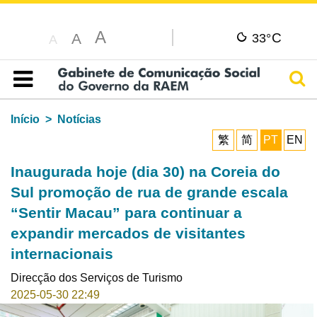
A
C
A
33°
A
Pesq
Índice
Início
Notícias
繁
简
PT
EN
Inaugurada hoje (dia 30) na Coreia do
Sul promoção de rua de grande escala
“Sentir Macau” para continuar a
expandir mercados de visitantes
internacionais
Direcção dos Serviços de Turismo
2025-05-30 22:49