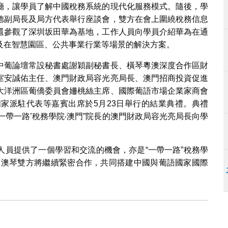
廳，讓學員了解中國稅務系統的現代化服務模式。隨後，學
德副局長及局方代表舉行座談會，雙方在會上圍繞稅務信息
還參觀了深圳坂田華為基地，工作人員向學員介紹華為在通
及在智慧園區、公共事業行業等場景的解決方案。
中葡論壇常設秘書處謝穎副秘書長、橫琴粵澳深度合作區財
室安誠佑主任、澳門財政局容光亮局長、澳門招商投資促進
大洋洲區葡僑委員會姍桃絲主席、國際葡語市場企業家商會
家派駐代表等嘉賓出席於5月23日舉行的結業典禮。典禮
‘一帶一路’稅務學院‧澳門”院長的澳門財政局容光亮局長向學
人員提供了一個學習和交流的機會，亦是“一帶一路”稅務學
，澳琴雙方將繼續緊密合作，共同搭建中國與葡語國家國際