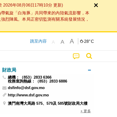
6年08月06日17時10分 更新)
熱帶氣旋「白海豚」共同帶來的內陸氣流影響，本
及強烈陣風。本局正密切監測有關系統發展情況，
A
A
跳至內容
28°
C
A
財政局
總機：（853）2833 6366
稅務查詢熱線：（853）2833 6886
dsfinfo@dsf.gov.mo
http://www.dsf.gov.mo
澳門南灣大馬路 575、579及 585號財政局大樓
+ 更多