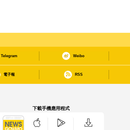
Telegram
Weibo
電子報
RSS
下載手機應用程式
澳門政府新聞 APP - App Store 下載
澳門政府新聞 APP - Google Pla
澳門政府新聞 APP -