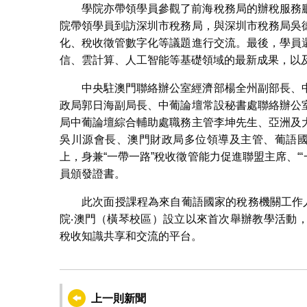
學院亦帶領學員參觀了前海稅務局的辦稅服務
院帶領學員到訪深圳市稅務局，與深圳市稅務局吳
化、稅收徵管數字化等議題進行交流。最後，學員
信、雲計算、人工智能等基礎領域的最新成果，以
中央駐澳門聯絡辦公室經濟部楊全州副部長、
政局郭日海副局長、中葡論壇常設秘書處聯絡辦公
局中葡論壇綜合輔助處職務主管李坤先生、亞洲及
吳川源會長、澳門財政局多位領導及主管、葡語國
上，身兼“一帶一路”稅收徵管能力促進聯盟主席、“
員頒發證書。
此次面授課程為來自葡語國家的稅務機關工作
院‧澳門（橫琴校區）設立以來首次舉辦教學活動
稅收知識共享和交流的平台。
上一則新聞