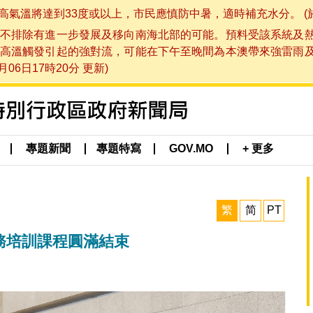
將達到33度或以上，市民應慎防中暑，適時補充水分。 (於 202
不排除有進一步發展及移向南海北部的可能。預料受該系統及
高溫觸發引起的強對流，可能在下午至晚間為本澳帶來強雷雨
06日17時20分 更新)
專題新聞
專題特寫
GOV.MO
+ 更多
繁
简
PT
稅務培訓課程圓滿結束