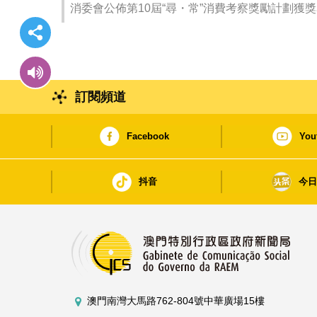
消委會公佈第10屆“尋・常”消費考察獎勵計劃獲
訂閱頻道
Facebook
You
抖音
今
澳門南灣大馬路762-804號中華廣場15樓