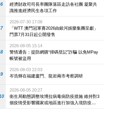
6
經濟財政司司長率團隊落區走訪各社團 凝聚共
識推進經濟民生各項工作
2026-07-30 17:08
7
「WTT 澳門冠軍賽2026由銀河娛樂集團呈獻」
門票7月31日起公開發售
2026-08-05 15:14
8
警情通告：提防網購“掃碼登記”詐騙 以免MPay
帳號被盜用
2026-08-03 22:03
9
岑浩輝在福建廈門、龍岩兩市考察調研
2026-08-05 20:27
10
衛生局動態調整埃博拉病毒病防疫措施 維持對3
個疫情受影響國家或地區進行加強入境防疫措
施