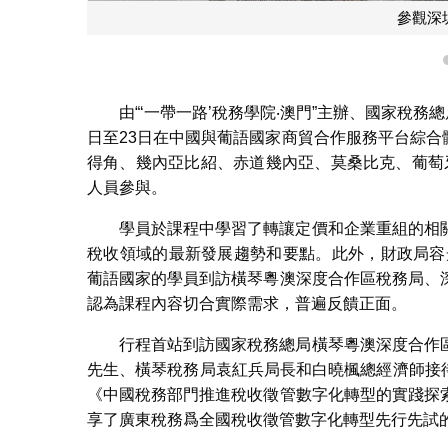
參觀深
由“‘一帶一路’稅務學院‧澳門”主辦、國家稅
日至23日在中國與葡語國家商貿合作服務平台綜合
得角、幾內亞比紹、赤道幾內亞、莫桑比克、葡萄
人員參與。
學員於課程中學習了轉讓定價和企業重組的相
稅收領域的最新發展趨勢和要點。此外，財政局容光亮
葡語國家的學員到訪橫琴粵澳深度合作區稅務局、
認為課程內容切合實際需求，普遍反饋正面。
行程首站到訪國家稅務總局橫琴粵澳深度合作
先生、橫琴稅務局袁紅兵局長和白曉楓總經濟師接待
《中國稅務部門推進稅收徵管數字化轉型的實踐探
享了廣東稅務爲全國稅收徵管數字化轉型先行先試