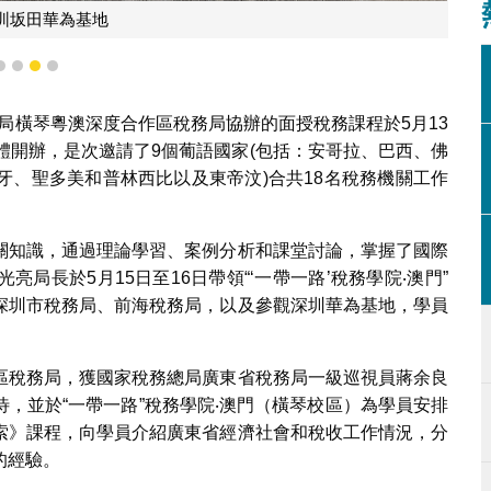
圳坂田華為基地
1
2
3
4
務總局橫琴粵澳深度合作區稅務局協辦的面授稅務課程於5月13
體開辦，是次邀請了9個葡語國家(包括：安哥拉、巴西、佛
牙、聖多美和普林西比以及東帝汶)合共18名稅務機關工作
關知識，通過理論學習、案例分析和課堂討論，掌握了國際
局長於5月15日至16日帶領“‘一帶一路’稅務學院‧澳門”
深圳市稅務局、前海稅務局，以及參觀深圳華為基地，學員
區稅務局，獲國家稅務總局廣東省稅務局一級巡視員蔣余良
，並於“一帶一路”稅務學院‧澳門（橫琴校區）為學員安排
索》課程，向學員介紹廣東省經濟社會和稅收工作情況，分
的經驗。