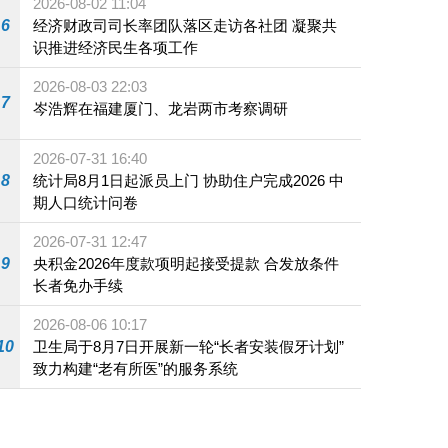
2026-08-02 11:04
6
经济财政司司长率团队落区走访各社团 凝聚共
识推进经济民生各项工作
2026-08-03 22:03
7
岑浩辉在福建厦门、龙岩两市考察调研
2026-07-31 16:40
8
统计局8月1日起派员上门 协助住户完成2026 中
期人口统计问卷
2026-07-31 12:47
9
央积金2026年度款项明起接受提款 合发放条件
长者免办手续
2026-08-06 10:17
10
卫生局于8月7日开展新一轮“长者安装假牙计划”
致力构建“老有所医”的服务系统