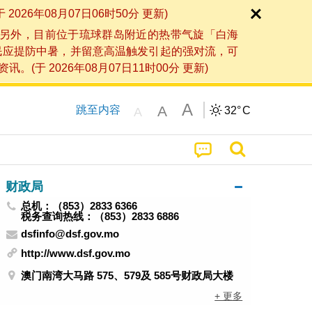
6年08月07日06时50分 更新)
另外，目前位于琉球群岛附近的热带气旋「白海
民应提防中暑，并留意高温触发引起的强对流，可
2026年08月07日11时00分 更新)
A
A
跳至内容
32°
C
A
财政局
总机：（853）2833 6366
税务查询热线：（853）2833 6886
dsfinfo@dsf.gov.mo
http://www.dsf.gov.mo
澳门南湾大马路 575、579及 585号财政局大楼
+ 更多