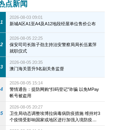
热点新闻
2026-08-03 09:01
1
新城A区A1至A4及A12地段经屋单位售价公布
2026-08-05 22:25
2
保安司司长陈子劲主持治安警察局局长伍素萍
就职仪式
2026-08-05 20:35
3
澳门海关晋升9名副关务监督
2026-08-05 15:14
4
警情通告：提防网购“扫码登记”诈骗 以免MPay
帐号被盗用
2026-08-05 20:27
5
卫生局动态调整埃博拉病毒病防疫措施 维持对3
个疫情受影响国家或地区进行加强入境防疫措
施