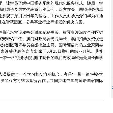
厅，让学员了解中国税务系统的现代化服务模式。随后，学
德副局长及局方代表举行座谈会，双方在会上围绕税务信息
还参观了深圳坂田华为基地，工作人员向学员介绍华为在通
及在智慧园区、公共事业行业等场景的解决方案。
中葡论坛常设秘书处谢颖副秘书长、横琴粤澳深度合作区财
室安诚佑主任、澳门财政局容光亮局长、澳门招商投资促进
大洋洲区葡侨委员会姗桃丝主席、国际葡语市场企业家商会
家派驻代表等嘉宾出席于5月23日举行的结业典礼。典礼
‘一带一路’税务学院‧澳门”院长的澳门财政局容光亮局长向学
人员提供了一个学习和交流的机会，亦是“一带一路”税务学
，澳琴双方将继续紧密合作，共同搭建中国与葡语国家国际