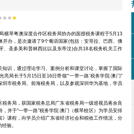
1
2
3
4
务总局横琴粤澳深度合作区税务局协办的面授税务课程于5月13
体开办，是次邀请了9个葡语国家(包括：安哥拉、巴西、佛
牙、圣多美和普林西比以及东帝汶)合共18名税务机关工作
关知识，通过理论学习、案例分析和课堂讨论，掌握了国际
局长于5月15日至16日带领“‘一带一路’税务学院‧澳门”
深圳市税务局、前海税务局，以及参观深圳华为基地，学员
区税务局，获国家税务总局广东省税务局一级巡视员蒋余良
，并于“一带一路”税务学院‧澳门（横琴校区）为学员安排
索》课程，向学员介绍广东省经济社会和税收工作情况，分
的经验。