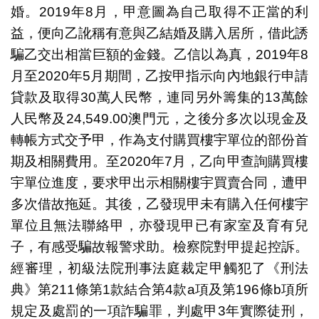
婚。2019年8月，甲意圖為自己取得不正當的利
益，便向乙訛稱有意與乙結婚及購入居所，借此誘
騙乙交出相當巨額的金錢。乙信以為真，2019年8
月至2020年5月期間，乙按甲指示向內地銀行申請
貸款及取得30萬人民幣，連同另外籌集的13萬餘
人民幣及24,549.00澳門元，之後分多次以現金及
轉帳方式交予甲，作為支付購買樓宇單位的部份首
期及相關費用。至2020年7月，乙向甲查詢購買樓
宇單位進度，要求甲出示相關樓宇買賣合同，遭甲
多次借故拖延。其後，乙發現甲未有購入任何樓宇
單位且無法聯絡甲，亦發現甲已有家室及育有兒
子，有感受騙故報警求助。檢察院對甲提起控訴。
經審理，初級法院刑事法庭裁定甲觸犯了《刑法
典》第211條第1款結合第4款a項及第196條b項所
規定及處罰的一項詐騙罪，判處甲3年實際徒刑，