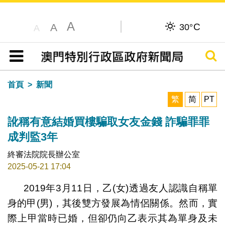
A
C
A
30°
A
搜尋
目錄
首頁
新聞
繁
简
PT
訛稱有意結婚買樓騙取女友金錢 詐騙罪罪
成判監3年
終審法院院長辦公室
2025-05-21 17:04
2019年3月11日，乙(女)透過友人認識自稱單
身的甲(男)，其後雙方發展為情侶關係。然而，實
際上甲當時已婚，但卻仍向乙表示其為單身及未