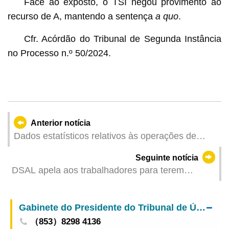
Face ao exposto, o TSI negou provimento ao
recurso de A, mantendo a sentença
a quo
.
Cfr. Acórdão do Tribunal de Segunda Instância
no Processo n.º 50/2024.
Anterior notícia
Dados estatísticos relativos às operações de
combate aos trabalhadores ilegais dos meses de
Seguinte notícia
Abril de 2025
DSAL apela aos trabalhadores para terem
atenção e prevenirem a insolação
Gabinete do Presidente do Tribunal de Última Instância
（853）8298 4136