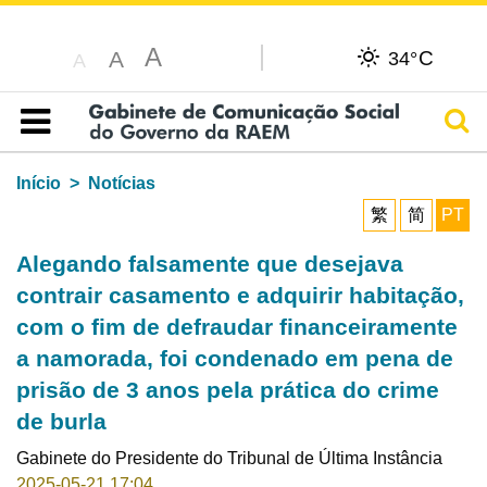
A
C
A
34°
A
Pesq
Índice
Início
Notícias
繁
简
PT
Alegando falsamente que desejava
contrair casamento e adquirir habitação,
com o fim de defraudar financeiramente
a namorada, foi condenado em pena de
prisão de 3 anos pela prática do crime
de burla
Gabinete do Presidente do Tribunal de Última Instância
2025-05-21 17:04