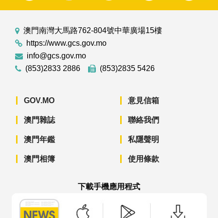
澳門南灣大馬路762-804號中華廣場15樓
https://www.gcs.gov.mo
info@gcs.gov.mo
(853)2833 2886
(853)2835 5426
GOV.MO
意見信箱
澳門雜誌
聯絡我們
澳門年鑑
私隱聲明
澳門相簿
使用條款
下載手機應用程式
澳門政府新聞 APP - App Store 下載
澳門政府新聞 APP - Googl
澳門政府新聞 