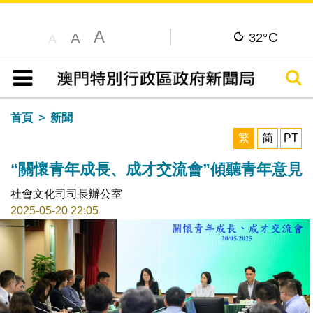
A
C
A
32°
A
搜尋
目錄
首頁
新聞
繁
简
PT
“關懷青年成長、成才交流會”傾聽青年意見
社會文化司司長辦公室
2025-05-20 22:05