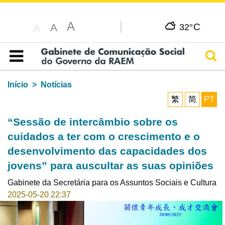
A
C
A
32°
A
Pesq
Índice
Início
Notícias
繁
简
PT
“Sessão de intercâmbio sobre os
cuidados a ter com o crescimento e o
desenvolvimento das capacidades dos
jovens” para auscultar as suas opiniões
Gabinete da Secretária para os Assuntos Sociais e Cultura
2025-05-20 22:37