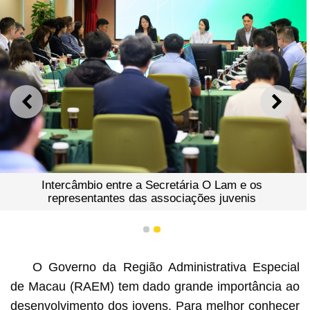
ANTERIOR
SEGU
Intercâmbio entre a Secretária O Lam e os
representantes das associações juvenis
1
2
O Governo da Região Administrativa Especial
de Macau (RAEM) tem dado grande importância ao
desenvolvimento dos jovens. Para melhor conhecer