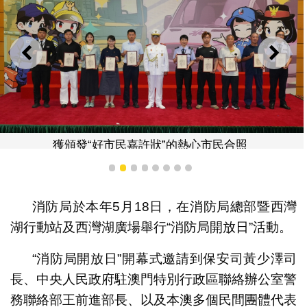
上一則
下一
獲頒發“好市民嘉許狀”的熱心市民合照
1
2
3
4
5
6
7
8
消防局於本年5月18日，在消防局總部暨西灣
湖行動站及西灣湖廣場舉行“消防局開放日”活動。
“消防局開放日”開幕式邀請到保安司黃少澤司
長、中央人民政府駐澳門特別行政區聯絡辦公室警
務聯絡部王前進部長、以及本澳多個民間團體代表