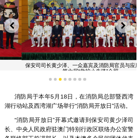
上一则
下一
保安司司长黄少泽、一众嘉宾及消防局官员与应届结业的
第六届“救护小先锋”合照
1
2
3
4
5
6
7
8
消防局于本年5月18日，在消防局总部暨西湾
湖行动站及西湾湖广场举行“消防局开放日”活动。
“消防局开放日”开幕式邀请到保安司黄少泽司
长、中央人民政府驻澳门特别行政区联络办公室警