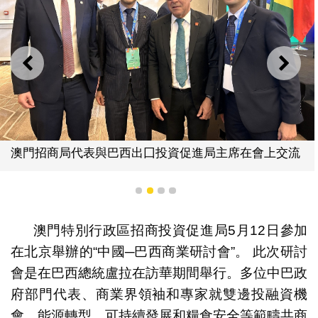
上一則
下一
澳門招商局代表與巴西出囗投資促進局主席在會上交流
1
2
3
4
澳門特別行政區招商投資促進局5月12日參加
在北京舉辦的“中國─巴西商業研討會”。 此次研討
會是在巴西總統盧拉在訪華期間舉行。多位中巴政
府部門代表、商業界領袖和專家就雙邊投融資機
會、能源轉型、可持續發展和糧食安全等範疇共商