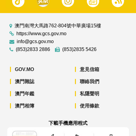
澳門南灣大馬路762-804號中華廣場15樓
https://www.gcs.gov.mo
info@gcs.gov.mo
(853)2833 2886
(853)2835 5426
GOV.MO
意見信箱
澳門雜誌
聯絡我們
澳門年鑑
私隱聲明
澳門相簿
使用條款
下載手機應用程式
澳門政府新聞 APP - App Store 下載
澳門政府新聞 APP - Googl
澳門政府新聞 