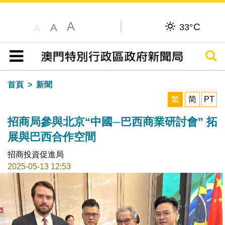
A
C
A
33°
A
搜尋
目錄
首頁
新聞
繁
简
PT
招商局參與北京“中國─巴西商業研討會” 拓
展與巴西合作空間
招商投資促進局
2025-05-13 12:53