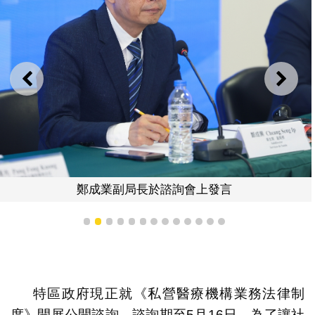
上一則
下一
鄭成業副局長於諮詢會上發言
1
2
3
4
5
6
7
8
9
10
11
12
13
特區政府現正就《私營醫療機構業務法律制
度》開展公開諮詢，諮詢期至5月16日。為了讓社