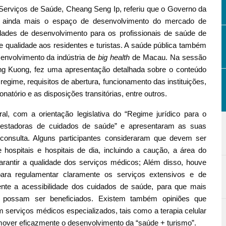
 Serviços de Saúde, Cheang Seng Ip, referiu que o Governo da
do ainda mais o espaço de desenvolvimento do mercado de
ades de desenvolvimento para os profissionais de saúde de
e qualidade aos residentes e turistas. A saúde pública também
envolvimento da indústria de
big health
de Macau. Na sessão
ng Kuong, fez uma apresentação detalhada sobre o conteúdo
 regime, requisitos de abertura, funcionamento das instituições,
atório e as disposições transitórias, entre outros.
l, com a orientação legislativa do “Regime jurídico para o
 prestadoras de cuidados de saúde” e apresentaram as suas
onsulta. Alguns participantes consideraram que devem ser
e hospitais e hospitais de dia, incluindo a caução, a área do
arantir a qualidade dos serviços médicos; Além disso, houve
 para regulamentar claramente os serviços extensivos e de
ente a acessibilidade dos cuidados de saúde, para que mais
 possam ser beneficiados. Existem também opiniões que
m serviços médicos especializados, tais como a terapia celular
mover eficazmente o desenvolvimento da “saúde + turismo”.