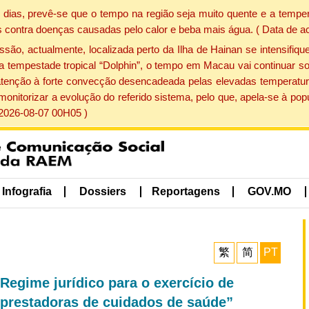
dias, prevê-se que o tempo na região seja muito quente e a temper
 contra doenças causadas pelo calor e beba mais água. ( Data de a
, actualmente, localizada perto da Ilha de Hainan se intensifique
a tempestade tropical “Dolphin”, o tempo em Macau vai continuar so
atenção à forte convecção desencadeada pelas elevadas temperatur
 monitorizar a evolução do referido sistema, pelo que, apela-se à 
 2026-08-07 00H05 )
Infografia
Dossiers
Reportagens
GOV.MO
繁
简
PT
Regime jurídico para o exercício de
s prestadoras de cuidados de saúde”