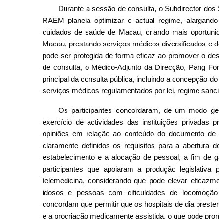
Durante a sessão de consulta, o Subdirector dos
RAEM planeia optimizar o actual regime, alargan
cuidados de saúde de Macau, criando mais oportunid
Macau, prestando serviços médicos diversificados e d
pode ser protegida de forma eficaz ao promover o des
de consulta, o Médico-Adjunto da Direcção, Pang Fo
principal da consulta pública, incluindo a concepção do
serviços médicos regulamentados por lei, regime sancion
Os participantes concordaram, de um modo gera
exercício de actividades das instituições privadas
opiniões em relação ao conteúdo do documento de c
claramente definidos os requisitos para a abertura d
estabelecimento e a alocação de pessoal, a fim de g
participantes que apoiaram a produção legislativa
telemedicina, considerando que pode elevar eficazm
idosos e pessoas com dificuldades de locomoção
concordam que permitir que os hospitais de dia preste
e a procriação medicamente assistida, o que pode pro