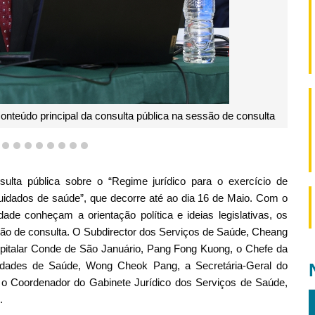
teúdo principal da consulta pública na sessão de consulta
5
6
7
8
9
10
11
12
13
ta pública sobre o “Regime jurídico para o exercício de
 cuidados de saúde”, que decorre até ao dia 16 de Maio. Com o
dade conheçam a orientação política e ideias legislativas, os
ão de consulta. O Subdirector dos Serviços de Saúde, Cheang
pitalar Conde de São Januário, Pang Fong Kuong, o Chefe da
vidades de Saúde, Wong Cheok Pang, a Secretária-Geral do
o Coordenador do Gabinete Jurídico dos Serviços de Saúde,
.