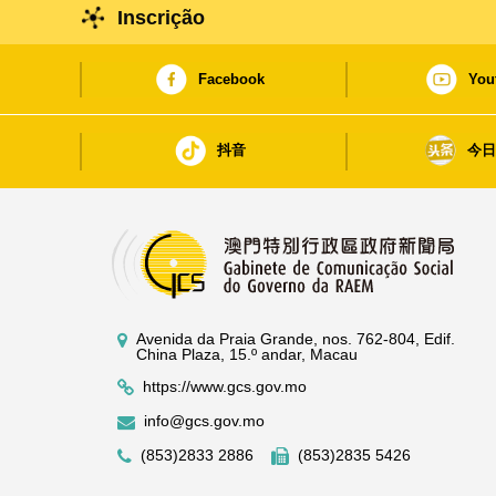
Inscrição
Facebook
You
抖音
今
Avenida da Praia Grande, nos. 762-804, Edif.
China Plaza, 15.º andar, Macau
https://www.gcs.gov.mo
info@gcs.gov.mo
(853)2833 2886
(853)2835 5426