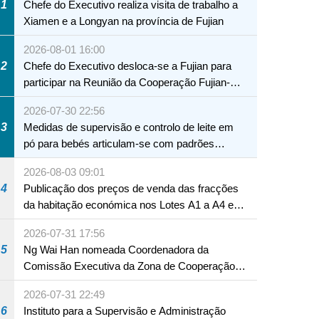
1
Chefe do Executivo realiza visita de trabalho a
Xiamen e a Longyan na província de Fujian
2026-08-01 16:00
2
Chefe do Executivo desloca-se a Fujian para
participar na Reunião da Cooperação Fujian-
Macau
2026-07-30 22:56
3
Medidas de supervisão e controlo de leite em
pó para bebés articulam-se com padrões
internacionais Serviços interdepartamentais
2026-08-03 09:01
envidam esforços para assegurar a saúde dos
4
Publicação dos preços de venda das fracções
bebés e crianças, assim como a segurança
da habitação económica nos Lotes A1 a A4 e
alimentar
A12 da Zona A dos Novos Aterros
2026-07-31 17:56
5
Ng Wai Han nomeada Coordenadora da
Comissão Executiva da Zona de Cooperação
Aprofundada entre Guangdong e Macau em
2026-07-31 22:49
Hengqin
6
Instituto para a Supervisão e Administração