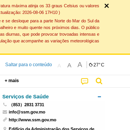
atura máxima atinja os 33 graus Celsius ou valores
ctualização: 2026-08-06 17H10 )
 e se desloque para a parte Norte do Mar do Sul da
alheiro e muito quente nos próximos dias. O público
as diurnas, que pode provocar trovoadas intensas e
população que acompanhe as variações meteorológicas
A
A
Saltar para o conteúdo
27°
C
A
+ mais
Serviços de Saúde
（853）2831 3731
info@ssm.gov.mo
http://www.ssm.gov.mo
Edifício da Administração dos Serviços de