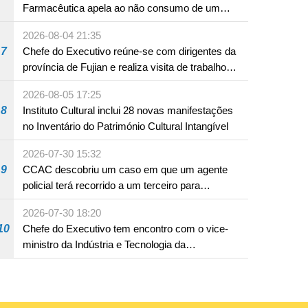
Farmacêutica apela ao não consumo de um
produto com substâncias medicamentosas
2026-08-04 21:35
ocidentais
7
Chefe do Executivo reúne-se com dirigentes da
província de Fujian e realiza visita de trabalho
em Fuzhou
2026-08-05 17:25
8
Instituto Cultural inclui 28 novas manifestações
no Inventário do Património Cultural Intangível
2026-07-30 15:32
9
CCAC descobriu um caso em que um agente
policial terá recorrido a um terceiro para
assumir por si a culpa na sequência de uma
2026-07-30 18:20
infracção rodoviária
10
Chefe do Executivo tem encontro com o vice-
ministro da Indústria e Tecnologia da
Informação