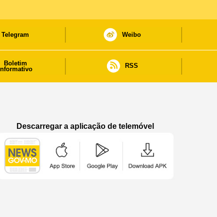
Telegram
Weibo
Boletim
RSS
informativo
Descarregar a aplicação de telemóvel
Aplicação de telemóvel “Notícias do Governo
Aplicação de telemóvel “Notícia
Aplicação de telem