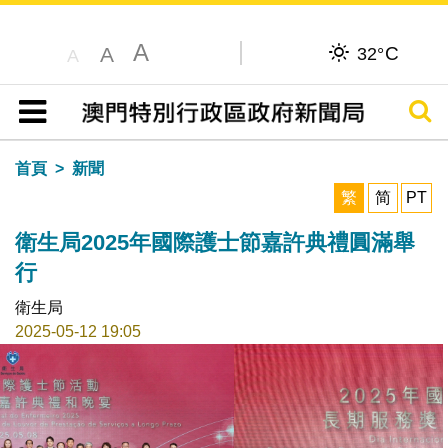
A
C
A
32°
A
搜尋
目錄
首頁
新聞
繁
简
PT
衛生局2025年國際護士節嘉許典禮圓滿舉
行
衛生局
2025-05-12 19:05