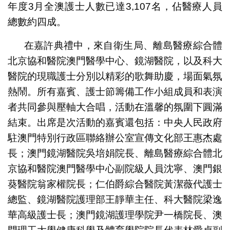
年度3月全澳護士人數已達3,107名，佔醫療人員
總數約四成。
在嘉許典禮中，來自衛生局、離島醫療綜合體
北京協和醫院澳門醫學中心、鏡湖醫院，以及科大
醫院的現職護士分別以精彩的歌舞助慶，場面氣氛
熱鬧。所有嘉賓、護士節籌備工作小組成員和表演
者共同參與壓軸大合唱，活動在溫馨的氛圍下圓滿
結束。出席是次活動的嘉賓還包括：中央人民政府
駐澳門特別行政區聯絡辦公室宣傳文化部王惠杰處
長；澳門鏡湖醫院吳培娟院長、離島醫療綜合體北
京協和醫院澳門醫學中心副院級人員沈寧、澳門銀
葵醫院翁家權院長；仁伯爵綜合醫院黃潔薇代護士
總監、鏡湖醫院護理部王靜華主任、科大醫院梁逸
華高級護士長；澳門鏡湖護理學院尹一橋院長、澳