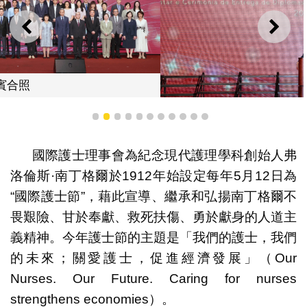
上一則
下一
1
2
3
4
5
6
7
8
9
10
11
羅奕龍局長致辭
國際護士理事會為紀念現代護理學科創始人弗
洛倫斯·南丁格爾於1912年始設定每年5月12日為
“國際護士節”，藉此宣導、繼承和弘揚南丁格爾不
畏艱險、甘於奉獻、救死扶傷、勇於獻身的人道主
義精神。今年護士節的主題是「我們的護士，我們
的未來；關愛護士，促進經濟發展」（Our
Nurses. Our Future. Caring for nurses
strengthens economies）。