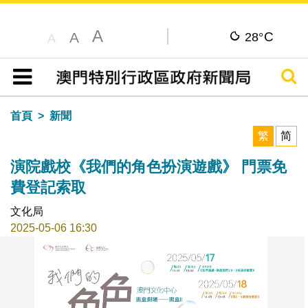
A
C
A
28°
A
搜尋
目錄
首頁
新聞
繁
简
演院戲校《我們的角色扮演遊戲》 門票免
費登記索取
文化局
2025-05-06 16:30