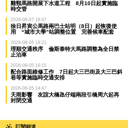
雞頸馬路開展下水道工程 8月10日起實施臨
時交管
2026-08-07 18:47
徐日昇寅公馬路兩巴士站明（8日）起恢復使
用 “城市大學”站調整位置 完善候車配套
2026-08-05 18:21
理順交通秩序 倫斯泰特大馬路調整為全日禁
止泊車
2026-08-05 16:15
配合路面維修工作 7日起大三巴街及大三巴斜
巷等實施臨時交通安排
2026-08-05 14:47
天雨影響 友誼大橋氹仔端兩段引橋周六起再
封閉交通
訂閱頻道