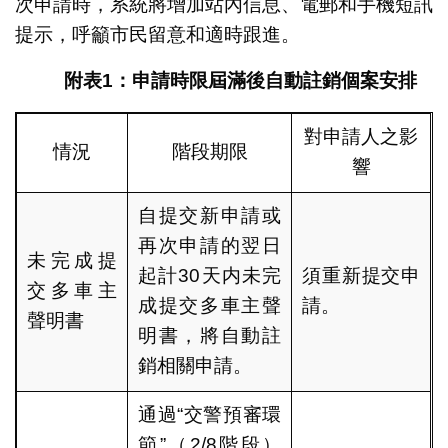
次申請時，系統將增加站內信息、電郵和手機短訊
提示，呼籲市民留意和適時跟進。
附表
1
：申請時限屆滿後自動註銷個案安排
對申請人之影
情況
階段期限
響
自提交新申請或
再次申請的翌日
未完成提
起計30天内未完
須重新提交申
交多車主
成提交多車主聲
請。
聲明書
明書，將自動註
銷相關申請。
通過“交警預審環
節”（2/8階段）