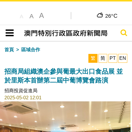
A
C
A
26°
A
搜尋
目錄
首頁
區域合作
繁
简
PT
EN
招商局組織澳企參與葡最大出口食品展 並
於里斯本首辦第二屆中葡博覽會路演
招商投資促進局
2025-05-02 12:01