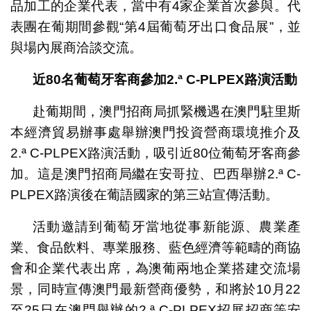
品加工的企業代表，當中有4家企業首次參與。代
表團在葡期間參觀“第4屆葡萄牙出口食品展”，並
與場內展商洽談交流。
近
80
名葡萄牙客商參加
2.ª C-PLPEX
路演活動
赴葡期間，澳門招商局抓緊機遇在澳門駐里斯
本經濟貿易辦事處舉辦澳門投資營商環境推介及
2.ª C-PLPEX路演活動，吸引近80位葡萄牙客商參
加。這是澳門招商局繼在安哥拉、巴西舉辦2.ª C-
PLPEX路演後在葡語國家的第三站宣傳活動。
活動邀請到葡萄牙當地從事新能源、農業產
業、食品飲料、專業服務、藍色經濟等範疇的商協
會和企業代表出席，為澳葡兩地企業搭建交流場
景，同時宣傳澳門最新營商優勢，和將於10月22
至25日在澳門舉辦的2.ª C-PLPEX招展招商等安