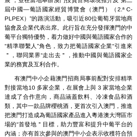
展”，並在當地舉辦澳門投資營商環境推介及“第二
屆中國—葡語國家經貿博覽會（澳門）（2.ª C-
PLPEX）”的路演活動，吸引近80位葡萄牙當地商
協會及企業代表出席。此行旨在充分發揮澳門的中
葡平台獨特優勢，着力做好中國與葡語國家合作的
“精準聯繫人”角色，致力把葡語國家企業“引進來
＂，聯同業界“走出去＂，推動中國與葡語國家企
業的務實及互利合作。
有澳門中小企藉澳門招商局事前配對安排精準
對接當地10 多家企業，在展會上與 3 家當地企業
達成了合作意向，商品涵蓋飲料、冷凍食品和酒
類，其中一款品牌櫻桃酒，更首次引入澳門，推進
把澳門打造成為葡語國家產品進入粵港澳大灣區市
場的“首發地＂目標，助力豐富和提升中葡平台的
內涵；亦有首次參與的澳門中小企表示收穫符合預