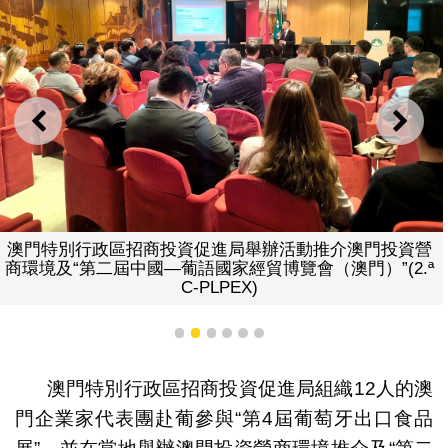
上一則
下一
局舉辦活動推介澳門投資營
澳門商協會及企業代表於“第4
經貿博覽會（澳門）”(2.ª
展商進行洽
X)
1
2
3
4
5
6
澳門特別行政區招商投資促進局組織12人的澳
門企業家代表團赴葡參與“第4屆葡萄牙出口食品