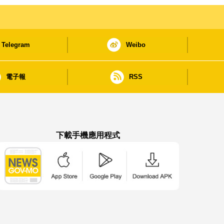
Telegram
Weibo
電子報
RSS
下載手機應用程式
澳門政府新聞 APP - App Store 下載
澳門政府新聞 APP - Google Pla
澳門政府新聞 APP -