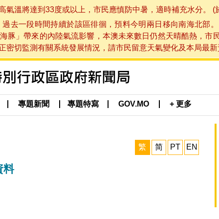
將達到33度或以上，市民應慎防中暑，適時補充水分。 (於 202
，過去一段時間持續於該區徘徊，預料今明兩日移向南海北部。
海豚」帶來的內陸氣流影響，本澳未來數日仍然天晴酷熱，市
切監測有關系統發展情況，請市民留意天氣變化及本局最新資訊。(於 
專題新聞
專題特寫
GOV.MO
+ 更多
繁
简
PT
EN
資料