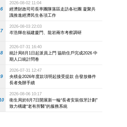
2026-08-02 11:04
6
經濟財政司司長率團隊落區走訪各社團 凝聚共
識推進經濟民生各項工作
2026-08-03 22:03
7
岑浩輝在福建廈門、龍岩兩市考察調研
2026-07-31 16:40
8
統計局8月1日起派員上門 協助住戶完成2026 中
期人口統計問卷
2026-07-31 12:47
9
央積金2026年度款項明起接受提款 合發放條件
長者免辦手續
2026-08-06 10:17
10
衛生局於8月7日開展新一輪“長者安裝假牙計劃”
致力構建“老有所醫”的服務系統