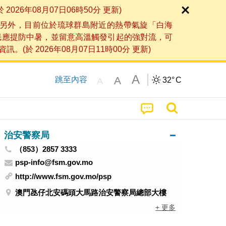
6年08月07日06時50分 更新)
另外，目前位於琉球群島附近的熱帶氣旋「白海
民應提防中暑，並留意高溫觸發引起的強對流，可
2026年08月07日11時00分 更新)
A
A
跳至內容
32°
C
A
治安警察局
（853）2857 3333
psp-info@fsm.gov.mo
http://www.fsm.gov.mo/psp
澳門氹仔北安碼頭大馬路治安警察局總部大樓
+ 更多