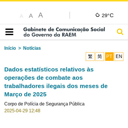
A
C
A
29°
A
Pesq
Índice
Início
Notícias
繁
简
PT
EN
Dados estatísticos relativos às
operações de combate aos
trabalhadores ilegais dos meses de
Março de 2025
Corpo de Polícia de Segurança Pública
2025-04-29 12:48