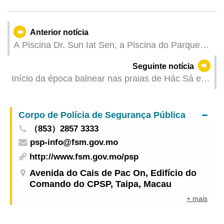
Anterior notícia
A Piscina Dr. Sun Iat Sen, a Piscina do Parque
Central da Taipa, a Piscina do Parque de Hác-Sá
Seguinte notícia
e a Piscina de Cheoc-Van, vão reabrir ao público
Início da época balnear nas praias de Hác Sá e
a partir de 1 de Maio
de Cheoc Van em 1 de Maio
Corpo de Polícia de Segurança Pública
（853）2857 3333
psp-info@fsm.gov.mo
http://www.fsm.gov.mo/psp
Avenida do Cais de Pac On, Edifício do
Comando do CPSP, Taipa, Macau
+ mais