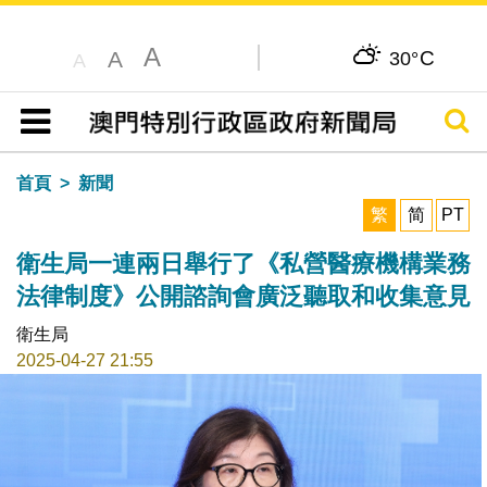
A
C
A
30°
A
搜尋
目錄
首頁
新聞
繁
简
PT
衛生局一連兩日舉行了《私營醫療機構業務
法律制度》公開諮詢會廣泛聽取和收集意見
衛生局
2025-04-27 21:55