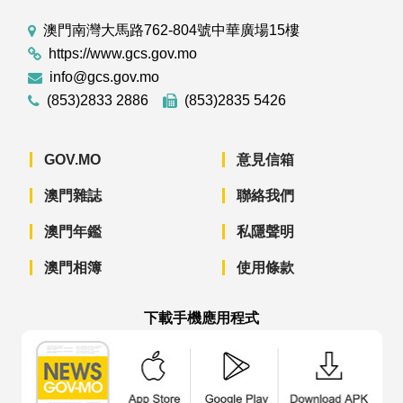
澳門南灣大馬路762-804號中華廣場15樓
https://www.gcs.gov.mo
info@gcs.gov.mo
(853)2833 2886
(853)2835 5426
GOV.MO
意見信箱
澳門雜誌
聯絡我們
澳門年鑑
私隱聲明
澳門相簿
使用條款
下載手機應用程式
澳門政府新聞 APP - App Store 下載
澳門政府新聞 APP - Googl
澳門政府新聞 