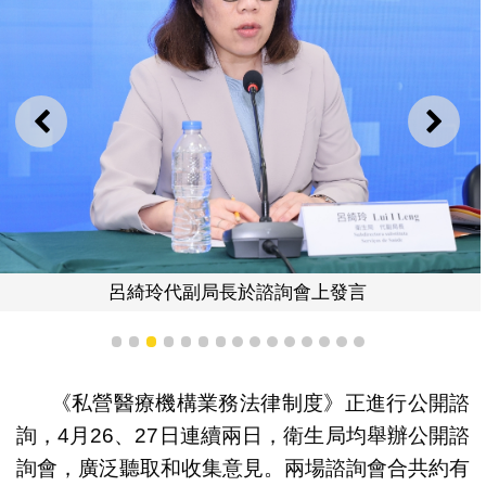
上一則
下一
呂綺玲代副局長於諮詢會上發言
1
2
3
4
5
6
7
8
9
10
11
12
13
14
15
《私營醫療機構業務法律制度》正進行公開諮
詢，4月26、27日連續兩日，衛生局均舉辦公開諮
詢會，廣泛聽取和收集意見。兩場諮詢會合共約有