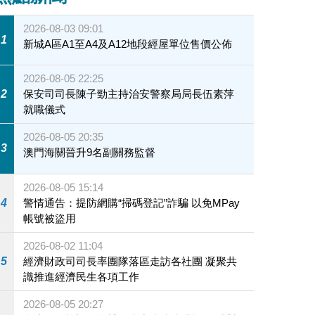
2026-08-03 09:01
1
新城A區A1至A4及A12地段經屋單位售價公佈
2026-08-05 22:25
2
保安司司長陳子勁主持治安警察局局長伍素萍
就職儀式
2026-08-05 20:35
3
澳門海關晉升9名副關務監督
2026-08-05 15:14
4
警情通告：提防網購“掃碼登記”詐騙 以免MPay
帳號被盜用
2026-08-02 11:04
5
經濟財政司司長率團隊落區走訪各社團 凝聚共
識推進經濟民生各項工作
2026-08-05 20:27