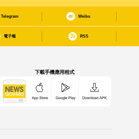
Telegram
Weibo
電子報
RSS
下載手機應用程式
澳門政府新聞 APP - App Store 下載
澳門政府新聞 APP - Google Pla
澳門政府新聞 APP -