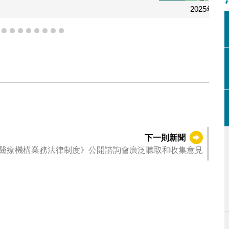
文化範疇施政圖文包_2
5
6
7
8
9
10
11
12
13
下一則新聞
醫療機構業務法律制度》公開諮詢會廣泛聽取和收集意見