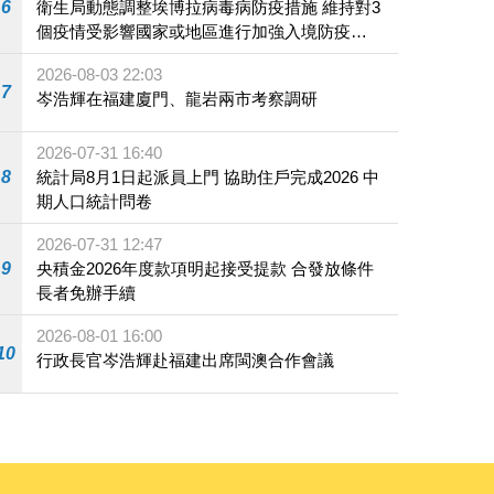
6
衛生局動態調整埃博拉病毒病防疫措施 維持對3
個疫情受影響國家或地區進行加強入境防疫措
施
2026-08-03 22:03
7
岑浩輝在福建廈門、龍岩兩市考察調研
2026-07-31 16:40
8
統計局8月1日起派員上門 協助住戶完成2026 中
期人口統計問卷
2026-07-31 12:47
9
央積金2026年度款項明起接受提款 合發放條件
長者免辦手續
2026-08-01 16:00
10
行政長官岑浩輝赴福建出席閩澳合作會議