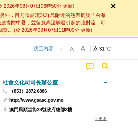
6年08月07日06時50分 更新)
另外，目前位於琉球群島附近的熱帶氣旋「白海
民應提防中暑，並留意高溫觸發引起的強對流，可
2026年08月07日11時00分 更新)
A
A
跳至內容
31°
C
A
社會文化司司長辦公室
（853）2872 6886
http://www.gsasc.gov.mo
澳門風順堂街28號政府總部2樓
+ 更多