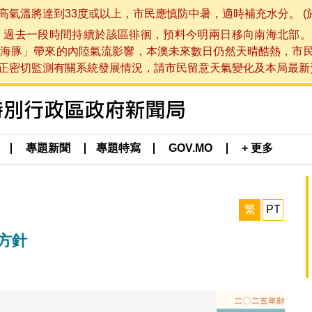
將達到33度或以上，市民應慎防中暑，適時補充水分。 (於 202
，過去一段時間持續於該區徘徊，預料今明兩日移向南海北部。
海豚」帶來的內陸氣流影響，本澳未來數日仍然天晴酷熱，市
切監測有關系統發展情況，請市民留意天氣變化及本局最新資訊。(於 
專題新聞
專題特寫
GOV.MO
+ 更多
繁
PT
方針