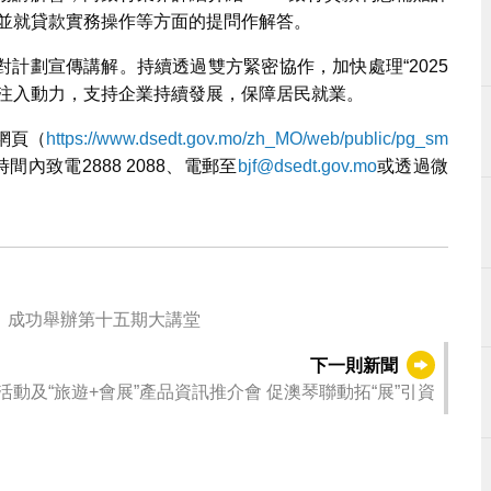
，並就貸款實務操作等方面的提問作解答。
計劃宣傳講解。持續透過雙方緊密協作，加快處理“2025
業注入動力，支持企業持續發展，保障居民就業。
網頁（
https://www.dsedt.gov.mo/zh_MO/web/public/pg_sm
致電2888 2088、電郵至
bjf@dsedt.gov.mo
或透過微
 成功舉辦第十五期大講堂
下一則新聞
赴韓日出席會展環境交流活動及“旅遊+會展”產品資訊推介會 促澳琴聯動拓“展”引資