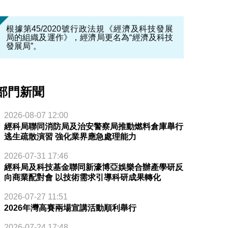
根據第45/2020號行政法規《經濟及科技發展
局的組織及運作》，經濟局更名為“經濟及科技
發展局”。
部門新聞
2026-08-07 12:00
經科局聯同消防局及治安警察局推動燃料倉庫舉行
逃生疏散演習 強化業界應急處理能力
2026-07-31 17:46
經科局及科技基金聯同新濠博亞娛樂合辦產學研反
向商業配對會 以技術需求引導科研成果轉化
2026-07-27 11:51
2026年灣高賽兩場宣講活動順利舉行
2026-07-24 17:48