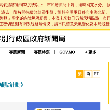
將達到33度或以上，市民應慎防中暑，適時補充水分。 (於 202
，過去一段時間持續於該區徘徊，預料今明兩日移向南海北部。
海豚」帶來的內陸氣流影響，本澳未來數日仍然天晴酷熱，市
切監測有關系統發展情況，請市民留意天氣變化及本局最新資訊。(於 
專題新聞
專題特寫
GOV.MO
+ 更多
繁
简
PT
息補貼計劃》