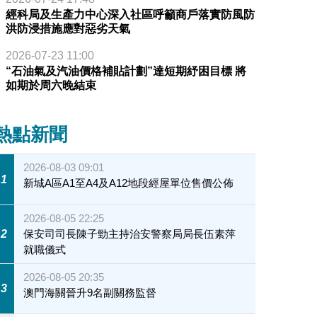
經科局及生產力中心深入社區呼籲商戶落實防風防
洪防浸措施應對惡劣天氣
2026-07-23 11:00
“石油氣及汽油價格補貼計劃”達短期紓困目標 將
如期於周六晚結束
熱點新聞
2026-08-03 09:01
1
新城A區A1至A4及A12地段經屋單位售價公佈
2026-08-05 22:25
2
保安司司長陳子勁主持治安警察局局長伍素萍
就職儀式
2026-08-05 20:35
3
澳門海關晉升9名副關務監督