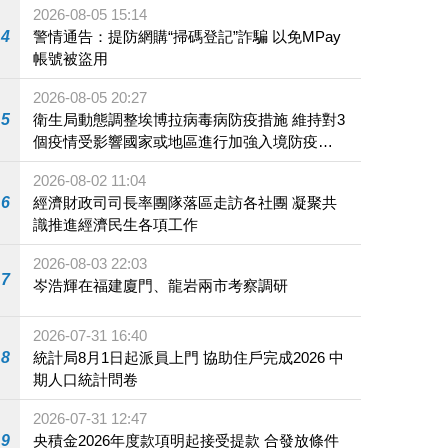
2026-08-05 15:14
4
警情通告：提防網購“掃碼登記”詐騙 以免MPay
帳號被盜用
2026-08-05 20:27
5
衛生局動態調整埃博拉病毒病防疫措施 維持對3
個疫情受影響國家或地區進行加強入境防疫措
施
2026-08-02 11:04
6
經濟財政司司長率團隊落區走訪各社團 凝聚共
識推進經濟民生各項工作
2026-08-03 22:03
7
岑浩輝在福建廈門、龍岩兩市考察調研
2026-07-31 16:40
8
統計局8月1日起派員上門 協助住戶完成2026 中
期人口統計問卷
2026-07-31 12:47
9
央積金2026年度款項明起接受提款 合發放條件