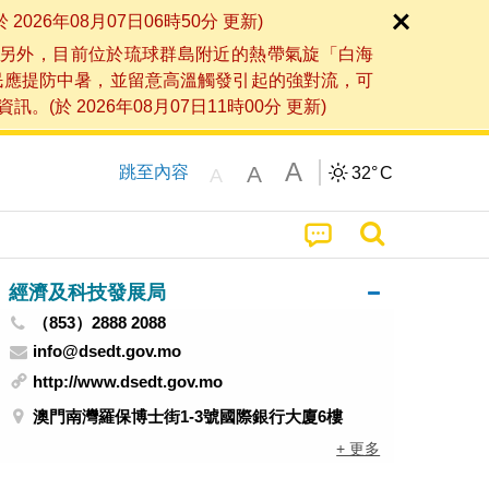
6年08月07日06時50分 更新)
另外，目前位於琉球群島附近的熱帶氣旋「白海
民應提防中暑，並留意高溫觸發引起的強對流，可
2026年08月07日11時00分 更新)
A
A
跳至內容
32°
C
A
經濟及科技發展局
（853）2888 2088
info@dsedt.gov.mo
http://www.dsedt.gov.mo
澳門南灣羅保博士街1-3號國際銀行大廈6樓
+ 更多