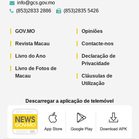
info@gcs.gov.mo
(853)2833 2886
(853)2835 5426
GOV.MO
Opiniões
Revista Macau
Contacte-nos
Livro do Ano
Declaração de
Privacidade
Livro de Fotos de
Macau
Cláusulas de
Utilização
Descarregar a aplicação de telemóvel
Aplicação de telemóvel “Notícias do G
Aplicação de telemóvel “
Aplicação 