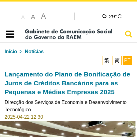
A
C
A
29°
A
Pesq
Índice
Início
Notícias
繁
简
PT
Lançamento do Plano de Bonificação de
Juros de Créditos Bancários para as
Pequenas e Médias Empresas 2025
Direcção dos Serviços de Economia e Desenvolvimento
Tecnológico
2025-04-22 12:30