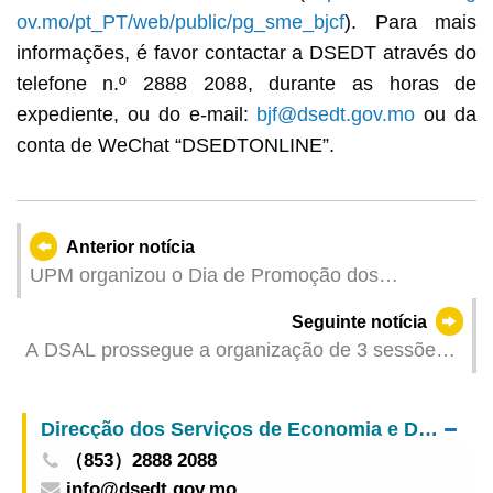
ov.mo/pt_PT/web/public/pg_sme_bjcf
). Para mais
informações, é favor contactar a DSEDT através do
telefone n.º 2888 2088, durante as horas de
expediente, ou do e-mail:
bjf@dsedt.gov.mo
ou da
conta de WeChat “DSEDTONLINE”.
Anterior notícia
UPM organizou o Dia de Promoção dos
Objectivos de Desenvolvimento Sustentável das
Seguinte notícia
Nações Unidas - “Atenção conjunta aos ODS”
A DSAL prossegue a organização de 3 sessões
de emparelhamento, providenciando 245 postos
de trabalho
Direcção dos Serviços de Economia e Desenvolvimento Tecnológico
（853）2888 2088
info@dsedt.gov.mo