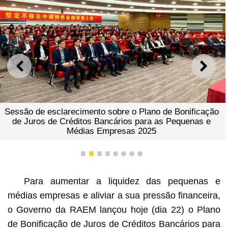
ANTERIOR
SEGU
Sessão de esclarecimento sobre o Plano de Bonificação
de Juros de Créditos Bancários para as Pequenas e
Médias Empresas 2025
1
2
3
4
5
6
7
8
Para aumentar a liquidez das pequenas e
médias empresas e aliviar a sua pressão financeira,
o Governo da RAEM lançou hoje (dia 22) o Plano
de Bonificação de Juros de Créditos Bancários para