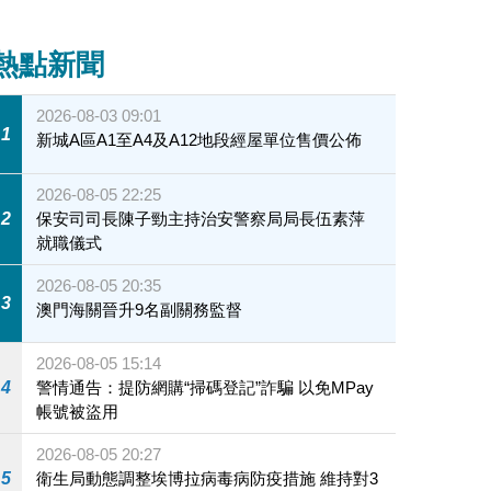
熱點新聞
2026-08-03 09:01
1
新城A區A1至A4及A12地段經屋單位售價公佈
2026-08-05 22:25
2
保安司司長陳子勁主持治安警察局局長伍素萍
就職儀式
2026-08-05 20:35
3
澳門海關晉升9名副關務監督
2026-08-05 15:14
4
警情通告：提防網購“掃碼登記”詐騙 以免MPay
帳號被盜用
2026-08-05 20:27
5
衛生局動態調整埃博拉病毒病防疫措施 維持對3