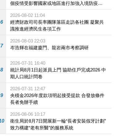
個疫情受影響國家或地區進行加強入境防疫措
施
2026-08-02 11:04
6
經濟財政司司長率團隊落區走訪各社團 凝聚共
識推進經濟民生各項工作
2026-08-03 22:03
7
岑浩輝在福建廈門、龍岩兩市考察調研
2026-07-31 16:40
8
統計局8月1日起派員上門 協助住戶完成2026 中
期人口統計問卷
2026-07-31 12:47
9
央積金2026年度款項明起接受提款 合發放條件
長者免辦手續
2026-08-06 10:17
10
衛生局於8月7日開展新一輪“長者安裝假牙計劃”
致力構建“老有所醫”的服務系統