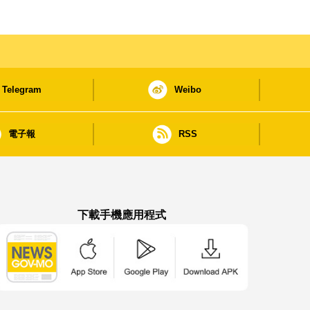
Telegram
Weibo
電子報
RSS
下載手機應用程式
澳門政府新聞 APP - App Store 下載
澳門政府新聞 APP - Google Pla
澳門政府新聞 APP -