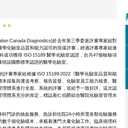
1
2
tion Canada Diagnostics)於去年第三季委派評審專家組對
89 醫學化驗室品質和能力認可的現場評審，經過評審專家組連
獲得 ISO 15189 醫學化驗室認證，合共47個檢驗項
獲得該國際標準認證的醫學化驗室。
專家組根據 ISO 15189:2022《醫學化驗室品質和能
標本採集與運送考察、報告簽發、化驗室員工能力核查、醫
管理體系進行全面、系統的評審，並給予一致好評。這次認
管理體系充分的肯定，標誌着仁伯爵綜合醫院化驗室管理水
專科門診的抽血服務、急診和住院24小時所需各類化驗服務
的數千個化驗樣本，承載着澳門大量化驗工作。臨床病理科