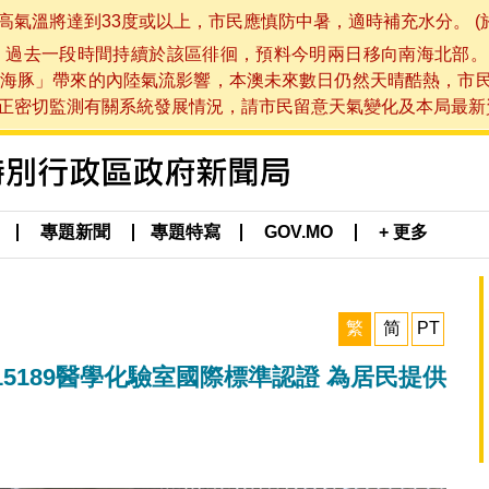
將達到33度或以上，市民應慎防中暑，適時補充水分。 (於 202
，過去一段時間持續於該區徘徊，預料今明兩日移向南海北部。
海豚」帶來的內陸氣流影響，本澳未來數日仍然天晴酷熱，市
切監測有關系統發展情況，請市民留意天氣變化及本局最新資訊。(於 
專題新聞
專題特寫
GOV.MO
+ 更多
繁
简
PT
15189醫學化驗室國際標準認證 為居民提供