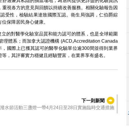
全舒適兼具私隱的抽血場地，為居民提供更詳盡的化驗資訊
，重視各方的意見與回饋以持續改善服務。相關化驗報告因
際通行的認受性，檢驗結果達致國際互認。衛生局強調，仁伯爵綜
方位保障居民身心健康。
組織建立的對醫學化驗室品質和能力認可的體系，也是全球範圍
加拿大認證機構 (ACD,Accreditation Canada
逾30年，國際上已獲其認可的醫學化驗單位逾300間並得到業界
證等，其評審實力穩健且經驗豐富，在業界享有盛名。
下一則新聞
潑水節活動三盞燈一帶4月24日至28日實施臨時交通措施