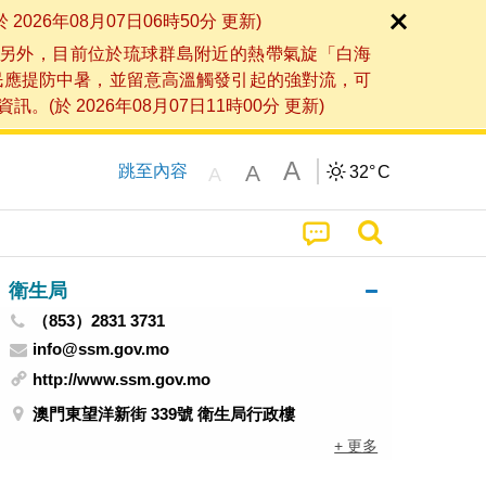
6年08月07日06時50分 更新)
另外，目前位於琉球群島附近的熱帶氣旋「白海
民應提防中暑，並留意高溫觸發引起的強對流，可
2026年08月07日11時00分 更新)
A
A
跳至內容
32°
C
A
衛生局
（853）2831 3731
info@ssm.gov.mo
http://www.ssm.gov.mo
澳門東望洋新街 339號 衛生局行政樓
+ 更多