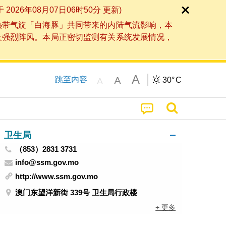
6年08月07日06时50分 更新)
热带气旋「白海豚」共同带来的内陆气流影响，本
及强烈阵风。本局正密切监测有关系统发展情况，
A
A
跳至内容
30°
C
A
卫生局
（853）2831 3731
info@ssm.gov.mo
http://www.ssm.gov.mo
澳门东望洋新街 339号 卫生局行政楼
+ 更多