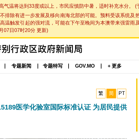
将达到33度或以上，市民应慎防中暑，适时补充水分。 (于 202
不排除有进一步发展及移向南海北部的可能。预料受该系统及
高温触发引起的强对流，可能在下午至晚间为本澳带来强雷雨
07日07时20分 更新)
专题新闻
专题特写
GOV.MO
+ 更多
繁
简
PT
15189医学化验室国际标准认证 为居民提供