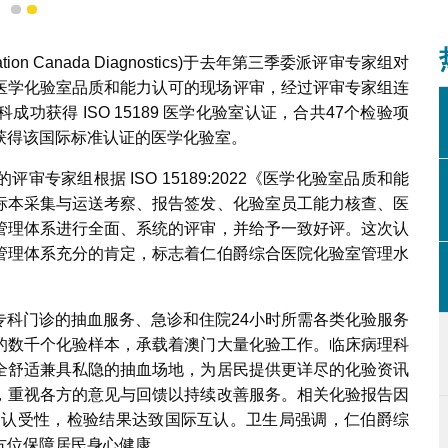
1
2
tion Canada Diagnostics)于去年第三季委派评审专家组对
89 医学化验室品质和能力认可的现场评审，经过评审专家组连
获得 ISO 15189 医学化验室认证，合共47个检验项
获得该国际标准认证的医学化验室。
专家组根据 ISO 15189:2022《医学化验室品质和能
标本采集与运送考察、报告签发、化验室员工能力核查、医
管理体系进行全面、系统的评审，并给予一致好评。这次认
管理体系充分的肯定，标志着仁伯爵综合医院化验室管理水
专科门诊的抽血服务、急诊和住院24小时所需各类化验服务
的数千个化验样本，承载着澳门大量化验工作。临床病理科
全舒适兼具私隐的抽血场地，为居民提供更详尽的化验资讯
，重视各方的意见与回馈以持续改善服务。相关化验报告因
际通行的认受性，检验结果达致国际互认。卫生局强调，仁伯爵综
方位保障居民身心健康。