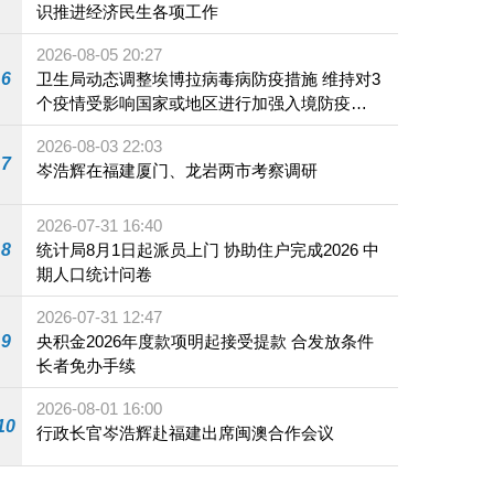
识推进经济民生各项工作
2026-08-05 20:27
6
卫生局动态调整埃博拉病毒病防疫措施 维持对3
个疫情受影响国家或地区进行加强入境防疫措
施
2026-08-03 22:03
7
岑浩辉在福建厦门、龙岩两市考察调研
2026-07-31 16:40
8
统计局8月1日起派员上门 协助住户完成2026 中
期人口统计问卷
2026-07-31 12:47
9
央积金2026年度款项明起接受提款 合发放条件
长者免办手续
2026-08-01 16:00
10
行政长官岑浩辉赴福建出席闽澳合作会议