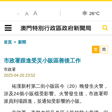
A
C
A
26°
A
搜尋
目錄
首頁
新聞
繁
简
市政署跟進受災小販區善後工作
市政署
2025-04-20 23:52
祐漢新村第二街小販區今（20）晚發生火警，
涉及24個小販檔受影響。火警發生後，市政署即
派員到場跟進，並通知受影響的小販。