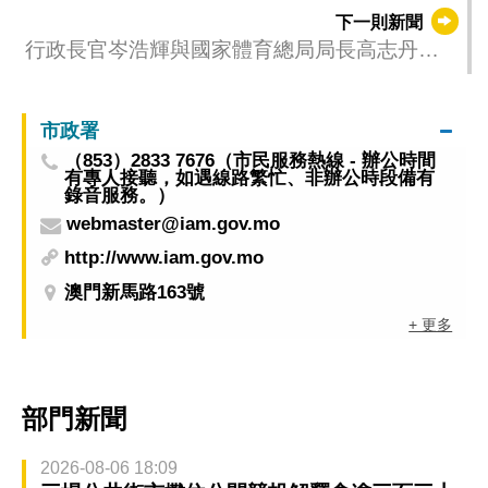
銀河娛樂集團呈獻」雨果・卡爾德拉諾稱王 孫
下一則新聞
穎莎封后
行政長官岑浩輝與國家體育總局局長高志丹會
面
市政署
（853）2833 7676（市民服務熱線 - 辦公時間
有專人接聽，如遇線路繁忙、非辦公時段備有
錄音服務。）
webmaster@iam.gov.mo
http://www.iam.gov.mo
澳門新馬路163號
+ 更多
部門新聞
2026-08-06 18:09