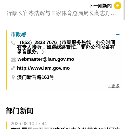
银河娱乐集团呈献」雨果・卡尔德拉诺称王 孙
下一则新闻
颖莎封后
行政长官岑浩辉与国家体育总局局长高志丹会
面
市政署
（853）2833 7676（市民服务热线 - 办公时间
有专人接听，如遇线路繁忙、非办公时段备有
录音服务。）
webmaster@iam.gov.mo
http://www.iam.gov.mo
澳门新马路163号
+ 更多
部门新闻
2026-08-10 17:44