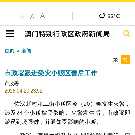
A
C
A
33°
A
搜寻
目录
首页
新闻
繁
简
市政署跟进受灾小贩区善后工作
市政署
2025-04-20 23:52
佑汉新村第二街小贩区今（20）晚发生火警，
涉及24个小贩檔受影响。火警发生后，市政署即
派员到场跟进，并通知受影响的小贩。