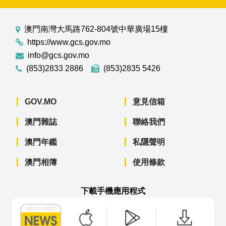
澳門南灣大馬路762-804號中華廣場15樓
https://www.gcs.gov.mo
info@gcs.gov.mo
(853)2833 2886
(853)2835 5426
GOV.MO
意見信箱
澳門雜誌
聯絡我們
澳門年鑑
私隱聲明
澳門相簿
使用條款
下載手機應用程式
澳門政府新聞 APP - App Store 下載
澳門政府新聞 APP - Googl
澳門政府新聞 