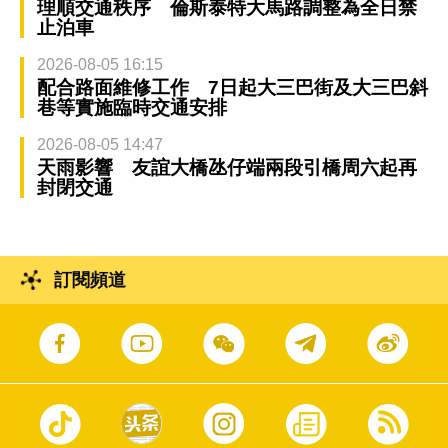
理順交通秩序 倫斯泰特大馬路調整為全日禁
止泊車
2026-08-05 16:15
配合路面維修工作 7日起大三巴街及大三巴斜
巷等實施臨時交通安排
2026-08-05 14:47
天雨影響 友誼大橋氹仔端兩段引橋周六起再
封閉交通
訂閱頻道