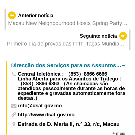
Anterior notícia
Macau New Neighbourhood Hosts Spring Party
for Macao Residents to Celebrate Springtime
Seguinte notícia
Together
Primeiro dia de provas das ITTF Taças Mundiais
Masculina e Feminina de Macau 2025,
apresentadas pelo Galaxy Entertainment Group
Direcção dos Serviços para os Assuntos de Tráfego
Central telefónica：（853）8866 6666
Linha Aberta para os Assuntos de Tráfego：
（853）8866 6363 （As chamadas são
atendidas pessoalmente durante as horas de
expediente e gravadas automaticamente fora
destas.）
info@dsat.gov.mo
http://www.dsat.gov.mo
Estrada de D. Maria II, n.º 33, r/c, Macau
+ mais