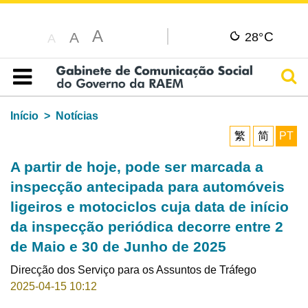
A
C
A
28°
A
Pesq
Índice
Início
Notícias
繁
简
PT
A partir de hoje, pode ser marcada a
inspecção antecipada para automóveis
ligeiros e motociclos cuja data de início
da inspecção periódica decorre entre 2
de Maio e 30 de Junho de 2025
Direcção dos Serviço para os Assuntos de Tráfego
2025-04-15 10:12