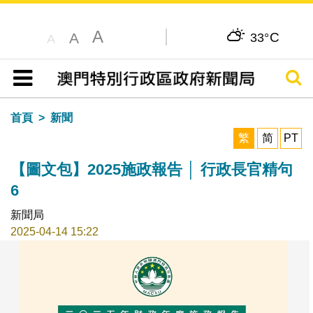
A
C
A
33°
A
搜尋
目錄
首頁
新聞
繁
简
PT
【圖文包】2025施政報告 │ 行政長官精句
6
新聞局
2025-04-14 15:22