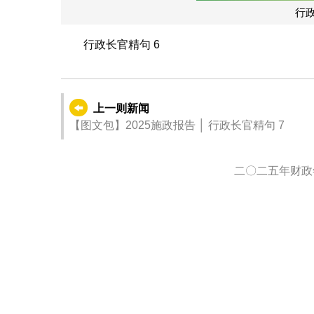
行政
行政长官精句 6
上一则新闻
【图文包】2025施政报告 │ 行政长官精句 7
二〇二五年财政