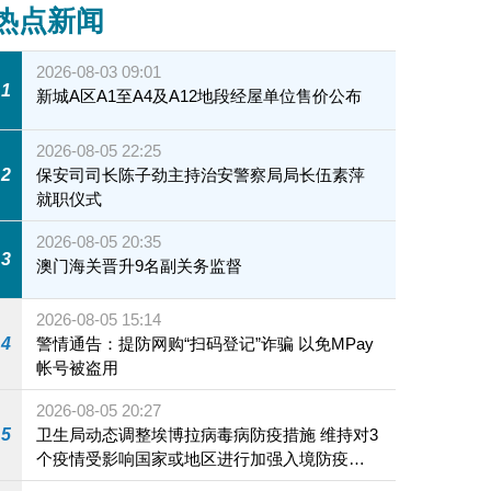
热点新闻
2026-08-03 09:01
1
新城A区A1至A4及A12地段经屋单位售价公布
2026-08-05 22:25
2
保安司司长陈子劲主持治安警察局局长伍素萍
就职仪式
2026-08-05 20:35
3
澳门海关晋升9名副关务监督
2026-08-05 15:14
4
警情通告：提防网购“扫码登记”诈骗 以免MPay
帐号被盗用
2026-08-05 20:27
5
卫生局动态调整埃博拉病毒病防疫措施 维持对3
个疫情受影响国家或地区进行加强入境防疫措
施