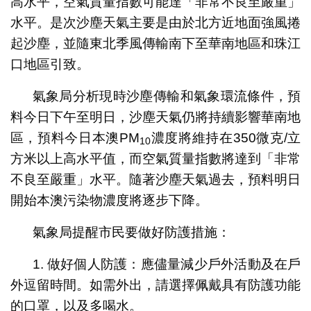
高水平，空氣質量指數可能達「非常不良至嚴重」
水平。是次沙塵天氣主要是由於北方近地面強風捲
起沙塵，並隨東北季風傳輸南下至華南地區和珠江
口地區引致。
氣象局分析現時沙塵傳輸和氣象環流條件，預
料今日下午至明日，沙塵天氣仍將持續影響華南地
區，預料今日本澳PM
濃度將維持在350微克/立
10
方米以上高水平值，而空氣質量指數將達到「非常
不良至嚴重」水平。隨著沙塵天氣過去，預料明日
開始本澳污染物濃度將逐步下降。
氣象局提醒市民要做好防護措施：
1. 做好個人防護：應儘量減少戶外活動及在戶
外逗留時間。如需外出，請選擇佩戴具有防護功能
的口罩，以及多喝水。