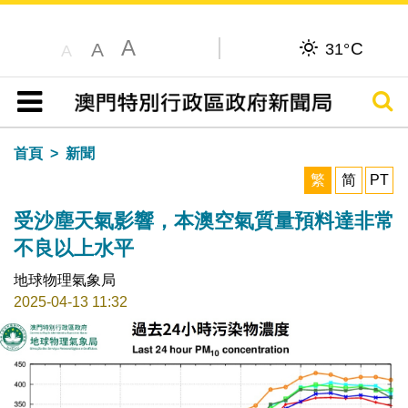
A
C
A
31°
A
搜尋
目錄
首頁
新聞
繁
简
PT
受沙塵天氣影響，本澳空氣質量預料達非常
不良以上水平
地球物理氣象局
2025-04-13 11:32