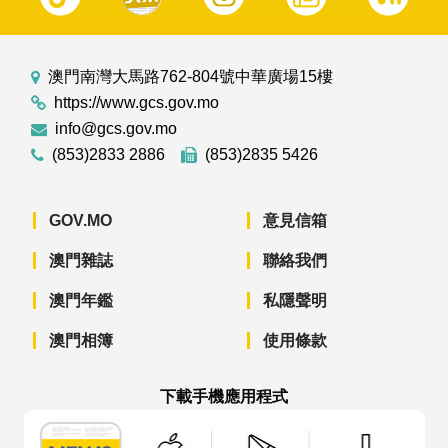
澳門南灣大馬路762-804號中華廣場15樓
https://www.gcs.gov.mo
info@gcs.gov.mo
(853)2833 2886
(853)2835 5426
GOV.MO
意見信箱
澳門雜誌
聯絡我們
澳門年鑑
私隱聲明
澳門相簿
使用條款
下載手機應用程式
澳門政府新聞 APP - App Store 下載
澳門政府新聞 APP - Googl
澳門政府新聞 