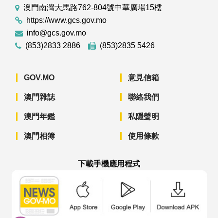
澳門南灣大馬路762-804號中華廣場15樓
https://www.gcs.gov.mo
info@gcs.gov.mo
(853)2833 2886
(853)2835 5426
GOV.MO
意見信箱
澳門雜誌
聯絡我們
澳門年鑑
私隱聲明
澳門相簿
使用條款
下載手機應用程式
澳門政府新聞 APP - App Store 下載
澳門政府新聞 APP - Googl
澳門政府新聞 