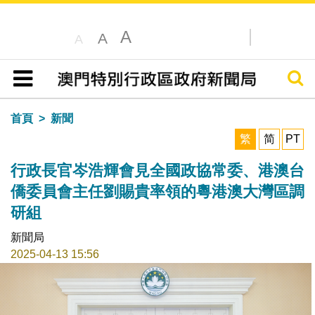
A
A
A
搜尋
目錄
首頁
新聞
繁
简
PT
行政長官岑浩輝會見全國政協常委、港澳台
僑委員會主任劉賜貴率領的粵港澳大灣區調
研組
新聞局
2025-04-13 15:56