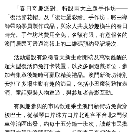
「春日奇趣派對」特設兩大主題手作坊——
「復活節花帽」及「復活蛋彩繪」手作坊，將由導
師帶領學員製作成品，與家人共度妙趣橫生的春日
時光。手作坊均費用全免，名額有限，有意報名的
澳門居民可透過海報上的二維碼預約登記場次。
活動還設有象徵春天新生命開端及萬物甦醒的
超大型復活節兔打卡裝置，以及多個遊戲攤位，參
加者集章後隨時可贏取精美禮品。澳門新街坊特別
安排了多場生動有趣的節目，包括小丑魔術雜技表
演、童話變裝人物巡遊，與參加者合影互動。
有興趣參與的市民歡迎乘坐澳門新街坊免費穿
梭巴士，從橫琴口岸珠方口岸北迎客平台北2門候
車停泊區出發，約每十五分鐘一班次，誠邀市民攜