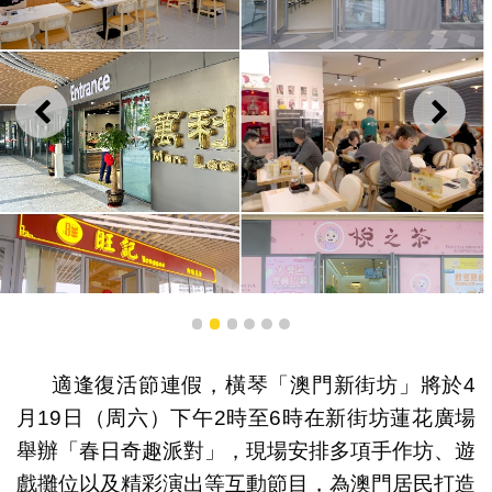
上一則
下一
1
2
3
4
5
6
適逢復活節連假，橫琴「澳門新街坊」將於4
澳門新街坊各式商舖已開業，非住戶的澳門居民參與活動
月19日（周六）下午2時至6時在新街坊蓮花廣場
可獲贈商圈代金券。
舉辦「春日奇趣派對」，現場安排多項手作坊、遊
戲攤位以及精彩演出等互動節目，為澳門居民打造