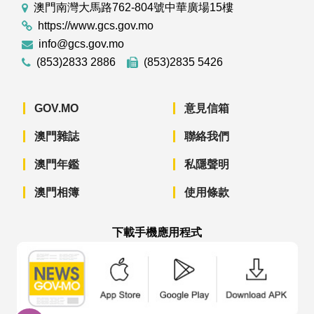
澳門南灣大馬路762-804號中華廣場15樓
https://www.gcs.gov.mo
info@gcs.gov.mo
(853)2833 2886
(853)2835 5426
GOV.MO
意見信箱
澳門雜誌
聯絡我們
澳門年鑑
私隱聲明
澳門相簿
使用條款
下載手機應用程式
澳門政府新聞 APP - App Store 下載
澳門政府新聞 APP - Googl
澳門政府新聞 