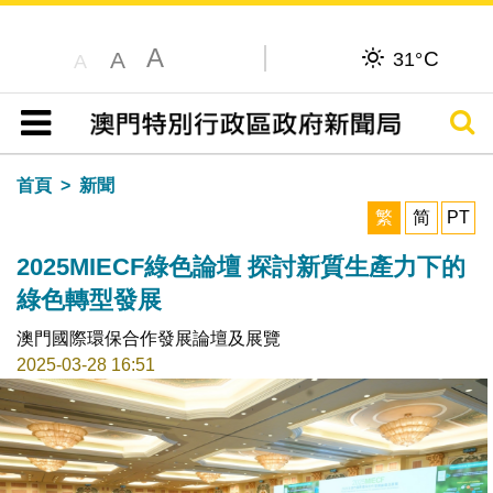
A
C
A
31°
A
搜尋
目錄
首頁
新聞
繁
简
PT
2025MIECF綠色論壇 探討新質生產力下的
綠色轉型發展
澳門國際環保合作發展論壇及展覽
2025-03-28 16:51