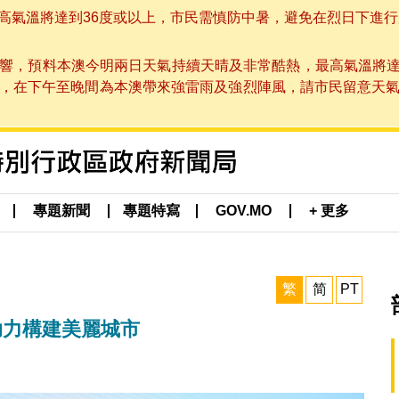
溫將達到36度或以上，市民需慎防中暑，避免在烈日下進行戶外活動
響，預料本澳今明兩日天氣持續天晴及非常酷熱，最高氣溫將達
在下午至晚間為本澳帶來強雷雨及強烈陣風，請市民留意天氣變化及本
專題新聞
專題特寫
GOV.MO
+ 更多
繁
简
PT
新助力構建美麗城市