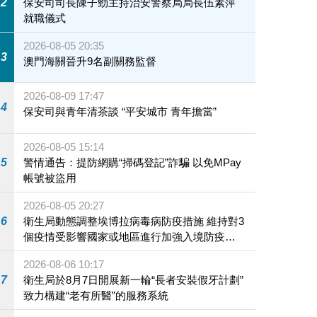
2
保安司司長陳子勁主持治安警察局局長伍素萍
就職儀式
2026-08-05 20:35
3
澳門海關晉升9名副關務監督
2026-08-09 17:47
4
保安司與青年清茶談 “平安城市 青年擔當”
2026-08-05 15:14
5
警情通告：提防網購“掃碼登記”詐騙 以免MPay
帳號被盜用
2026-08-05 20:27
6
衛生局動態調整埃博拉病毒病防疫措施 維持對3
個疫情受影響國家或地區進行加強入境防疫措
施
2026-08-06 10:17
7
衛生局於8月7日開展新一輪“長者安裝假牙計劃”
致力構建“老有所醫”的服務系統