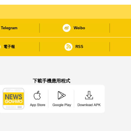
Telegram
Weibo
電子報
RSS
下載手機應用程式
澳門政府新聞 APP - App Store 下載
澳門政府新聞 APP - Google Pla
澳門政府新聞 APP -