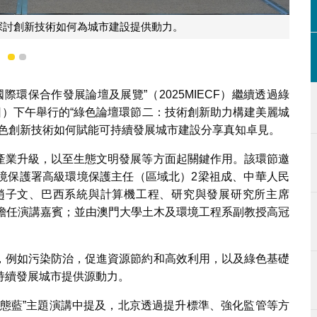
壇環節二，助力城市綠色可持續發展。
1
2
際環保合作發展論壇及展覽”（2025MIECF）繼續透過綠
日）下午舉行的“綠色論壇環節二：技術創新助力構建美麗城
綠色創新技術如何賦能可持續發展城市建設分享真知卓見。
產業升級，以至生態文明發展等方面起關鍵作用。該環節邀
境保護署高級環境保護主任（區域北）2梁祖成、中華人民
趙子文、巴西系統與計算機工程、研究與發展研究所主席
董事鍾必偉擔任演講嘉賓；並由澳門大學土木及環境工程系副教授高冠
，例如污染防治，促進資源節約和高效利用，以及綠色基礎
持續發展城市提供源動力。
常態藍”主題演講中提及，北京透過提升標準、強化監管等方