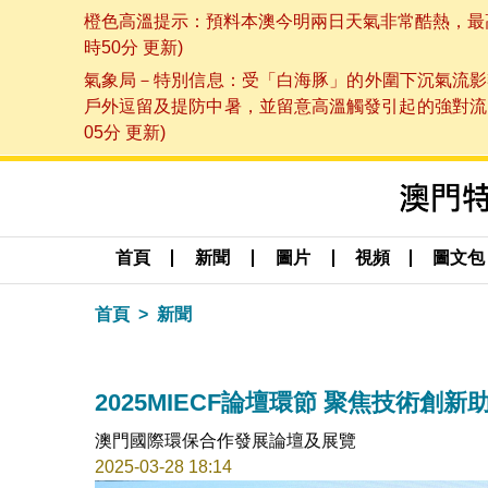
橙色高溫提示：預料本澳今明兩日天氣非常酷熱，最高氣
時50分 更新)
氣象局－特別信息：受「白海豚」的外圍下沉氣流影
戶外逗留及提防中暑，並留意高溫觸發引起的強對流，
05分 更新)
首頁
新聞
圖片
視頻
圖文包
首頁
新聞
2025MIECF論壇環節 聚焦技術創
澳門國際環保合作發展論壇及展覽
2025-03-28 18:14