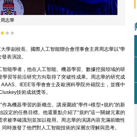
宋永華
1
2
3
南京大學副校長、國際人工智能聯合會理事會主席周志華以“學
念發表演說。
工智能學者，他在人工智能、機器學習、數據挖掘領域的研
督學習等前沿研究方向取得了突破性成果。周志華的研究成
、AAAS、IEEE等學會會士及歐洲科學院外籍院士，並獲中
Cluskey技術成就獎等。
”作為機器學習的新概念。講座圍繞“學件=模型+規約”的新
始設定的任務目標。他還重點介紹了“規約”這一關鍵元素的
需求被準確識別並加以複用。周志華的演講內容充滿前瞻性
，同時激發了他們對人工智能技術的深層次理解與思考。