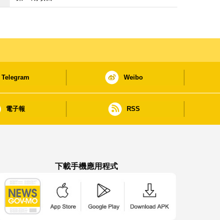
Telegram
Weibo
電子報
RSS
下載手機應用程式
澳門政府新聞 APP - App Store 下載
澳門政府新聞 APP - Google Pla
澳門政府新聞 APP -