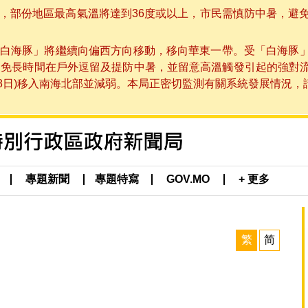
部份地區最高氣溫將達到36度或以上，市民需慎防中暑，避免在烈
白海豚」將繼續向偏西方向移動，移向華東一帶。受「白海豚
避免長時間在戶外逗留及提防中暑，並留意高溫觸發引起的強對
8日)移入南海北部並減弱。本局正密切監測有關系統發展情況，請市
專題新聞
專題特寫
GOV.MO
+ 更多
繁
简