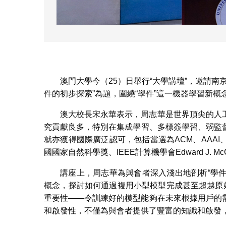
澳門大學今（25）日舉行“大學講壇”，邀請
件的初步探索”為題，圍繞“學件”這一機器學習新概
澳大校長宋永華表示，周志華是世界頂尖的人
究貢獻良多，特別在集成學習、多標簽學習、弱監
就亦獲得國際廣泛認可，包括當選為ACM、AAAI
國國家自然科學獎、IEEE計算機學會Edward J. Mc
講座上，周志華為與會者深入淺出地剖析“學件
概念，探討如何通過複用小型模型完成甚至超越原
重要性——令訓練好的模型能夠在未來根據用戶的
和啟發性，不僅為與會者提供了豐富的知識和啟發