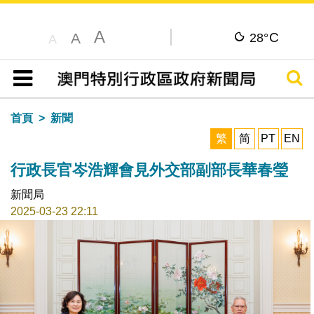
A
C
A
28°
A
搜尋
目錄
首頁
新聞
繁
简
PT
EN
行政長官岑浩輝會見外交部副部長華春瑩
新聞局
2025-03-23 22:11