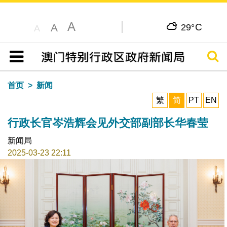
A
C
A
29°
A
搜寻
目录
首页
新闻
繁
简
PT
EN
行政长官岑浩辉会见外交部副部长华春莹
新闻局
2025-03-23 22:11