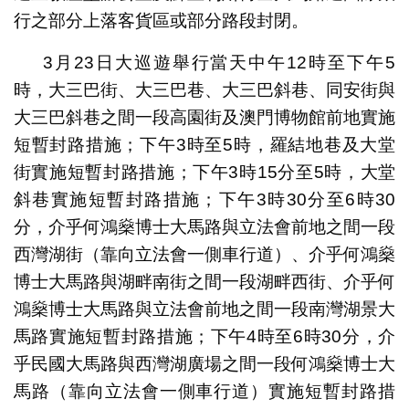
行之部分上落客貨區或部分路段封閉。
3月23日大巡遊舉行當天中午12時至下午5
時，大三巴街、大三巴巷、大三巴斜巷、同安街與
大三巴斜巷之間一段高園街及澳門博物館前地實施
短暫封路措施；下午3時至5時，羅結地巷及大堂
街實施短暫封路措施；下午3時15分至5時，大堂
斜巷實施短暫封路措施；下午3時30分至6時30
分，介乎何鴻燊博士大馬路與立法會前地之間一段
西灣湖街（靠向立法會一側車行道）、介乎何鴻燊
博士大馬路與湖畔南街之間一段湖畔西街、介乎何
鴻燊博士大馬路與立法會前地之間一段南灣湖景大
馬路實施短暫封路措施；下午4時至6時30分，介
乎民國大馬路與西灣湖廣場之間一段何鴻燊博士大
馬路（靠向立法會一側車行道）實施短暫封路措