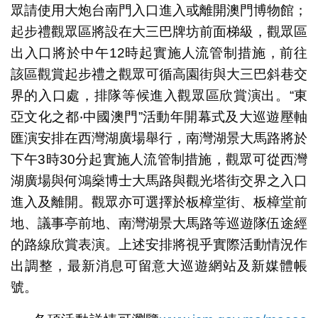
眾請使用大炮台南門入口進入或離開澳門博物館；
起步禮觀眾區將設在大三巴牌坊前面梯級，觀眾區
出入口將於中午12時起實施人流管制措施，前往
該區觀賞起步禮之觀眾可循高園街與大三巴斜巷交
界的入口處，排隊等候進入觀眾區欣賞演出。“東
亞文化之都‧中國澳門”活動年開幕式及大巡遊壓軸
匯演安排在西灣湖廣場舉行，南灣湖景大馬路將於
下午3時30分起實施人流管制措施，觀眾可從西灣
湖廣場與何鴻燊博士大馬路與觀光塔街交界之入口
進入及離開。觀眾亦可選擇於板樟堂街、板樟堂前
地、議事亭前地、南灣湖景大馬路等巡遊隊伍途經
的路線欣賞表演。上述安排將視乎實際活動情況作
出調整，最新消息可留意大巡遊網站及新媒體帳
號。