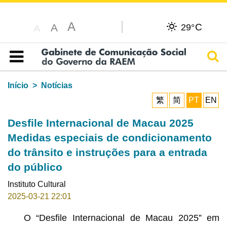
A
C
A
29°
A
Pesq
Índice
Início
Notícias
繁
简
PT
EN
Desfile Internacional de Macau 2025
Medidas especiais de condicionamento
do trânsito e instruções para a entrada
do público
Instituto Cultural
2025-03-21 22:01
O “Desfile Internacional de Macau 2025” em