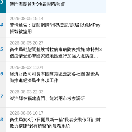
3
澳門海關晉升9名副關務監督
2026-08-05 15:14
4
警情通告：提防網購“掃碼登記”詐騙 以免MPay
帳號被盜用
2026-08-05 20:27
5
衛生局動態調整埃博拉病毒病防疫措施 維持對3
個疫情受影響國家或地區進行加強入境防疫措
施
2026-08-02 11:04
6
經濟財政司司長率團隊落區走訪各社團 凝聚共
識推進經濟民生各項工作
2026-08-03 22:03
7
岑浩輝在福建廈門、龍岩兩市考察調研
2026-08-06 10:17
8
衛生局於8月7日開展新一輪“長者安裝假牙計劃”
致力構建“老有所醫”的服務系統