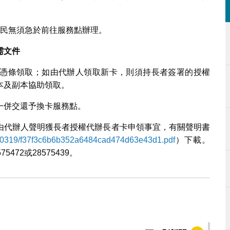
居民無須急於前往服務點辦理。
需文件
憑條領取；如由代辦人領取新卡，則須持長者簽署的授權
本及副本協助領取。
一併交還予換卡服務點。
由代辦人聲明獲長者授權代辦長者卡申領事宜，有關聲明書
0250319/f37f3c6b6b352a6484cad474d63e43d1.pdf
）下載。
72或28575439。