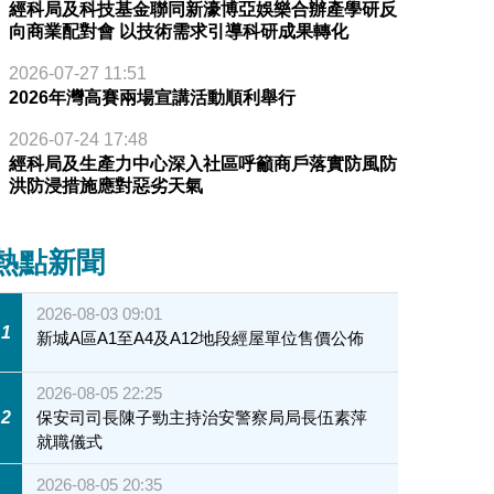
經科局及科技基金聯同新濠博亞娛樂合辦產學研反
向商業配對會 以技術需求引導科研成果轉化
2026-07-27 11:51
2026年灣高賽兩場宣講活動順利舉行
2026-07-24 17:48
經科局及生產力中心深入社區呼籲商戶落實防風防
洪防浸措施應對惡劣天氣
熱點新聞
2026-08-03 09:01
1
新城A區A1至A4及A12地段經屋單位售價公佈
2026-08-05 22:25
2
保安司司長陳子勁主持治安警察局局長伍素萍
就職儀式
2026-08-05 20:35