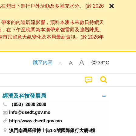
日下進行戶外活動及多補充水分。 (於 2026
」帶來的內陸氣流影響，預料本澳未來數日持續天
流，在下午至晚間為本澳帶來強雷雨及強烈陣風。
民留意天氣變化及本局最新資訊。(於 2026年
A
A
跳至內容
33°
C
A
經濟及科技發展局
（853）2888 2088
info@dsedt.gov.mo
http://www.dsedt.gov.mo
澳門南灣羅保博士街1-3號國際銀行大廈6樓