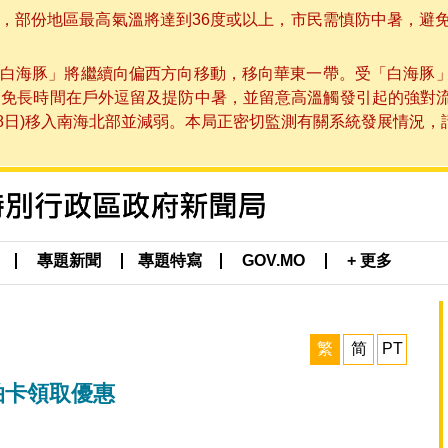
部份地區最高氣溫將達到36度或以上，市民需慎防中暑，避免在烈
白海豚」將繼續向偏西方向移動，移向華東一帶。受「白海豚
避免長時間在戶外逗留及提防中暑，並留意高溫觸發引起的強對
8日)移入南海北部並減弱。本局正密切監測有關系統發展情況，請市
專題新聞
專題特寫
GOV.MO
+ 更多
繁
简
PT
拍卡領取優惠